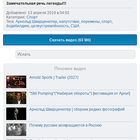
Замечательная речь легенды!!!
Добавлено: 13 апреля 2019 в 04:02
Категория:
Спорт
Теги:
Арнольд Шварценеггер
,
напутствие
,
перемены
,
спорт
,
бодибилдинг
,
целеустремлённость
,
США
Скачать видео (63 Мб)
Похожее видео
Arnold Sports | Trailer (2027)
"Still Pumping"("Набирая обороты") [мотивация от Арни!]
Арнольд Шварценеггер | сборник редких фотографий
Почему русские возвращаются в Россию