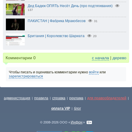
Дед Бадюк ОПЯТЬ Несёт Дичь (про подтягивания)
137
ПАКИСТАН | Фабрика Мракобесов
31
Британия | Королевство Шариата
20
Комментарии
0
с начала
|
дерево
Чтобы писать и оценивать комментарии нужно
войти
или
зарегистрироваться
администрация
правила
справка
реклама
для правообладателей
|
|
|
|
|
оплата VIP
блог
|
Инфон
© 2008-2026 ООО «
»