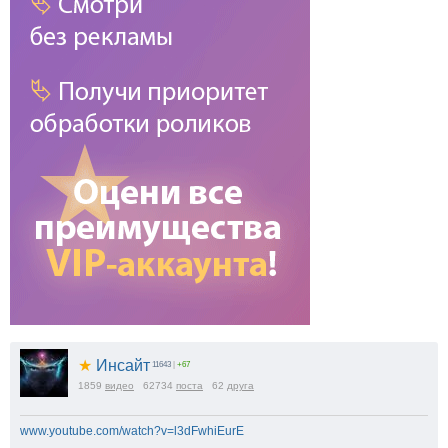
★
Инсайт
11643
|
+67
1859
видео
62734
поста
62
друга
www.youtube.com/watch?v=l3dFwhiEurE