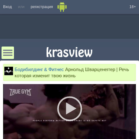
Вход
или
регистрация
18+
Бодибилдинг & Фитнес
Арнольд Шварценеггер | Речь
которая изменит твою жизнь