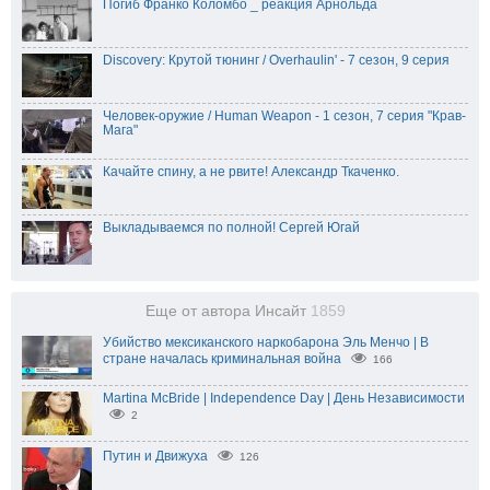
Погиб Франко Коломбо _ реакция Арнольда
Discovery: Крутой тюнинг / Overhaulin' - 7 сезон, 9 серия
Человек-оружие / Human Weapon - 1 сезон, 7 серия "Крав-
Мага"
Качайте спину, а не рвите! Александр Ткаченко.
Выкладываемся по полной! Сергей Югай
Еще от автора Инсайт
1859
Убийство мексиканского наркобарона Эль Менчо | В
стране началась криминальная война
166
Martina McBride | Independence Day | День Независимости
2
Путин и Движуха
126