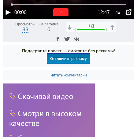
1x
00:00
12:47
6
Просмотры
За сегодня
+8
83
0
0
8
Поддержите проект — смотрите без рекламы!
Отключить рекламу
Читать комментарии