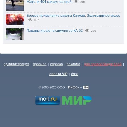
Жители 404 свищут флягой
208
Боевое применение ракеты Кинжал. Эксклюзивное видео
397
Пацаны играют в симулятор КА-52
380
администрация
правила
справка
реклама
для правообладателей
|
|
|
|
|
оплата VIP
блог
|
Инфон
© 2008-2026 ООО «
»