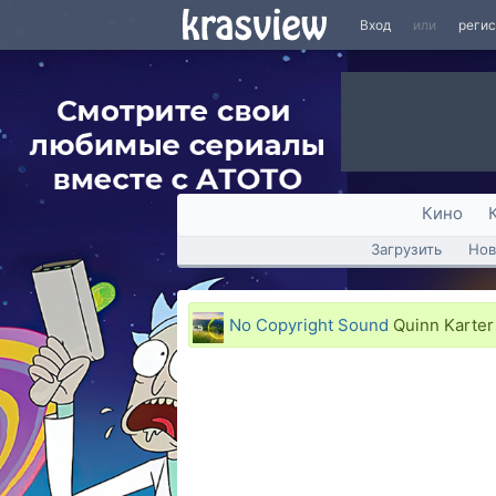
Вход
или
реги
Кино
Загрузить
Нов
No Copyright Sound
Quinn Karter 