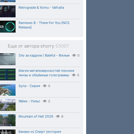
Retrograde & Xomu - Valhalla
Rameses B - There For You [NCS
Release]
Еще от автора shorry
53007
Зло за кадром / Baleful - Фильм
0
Магия метаповерхностей плоские
линзы и объёмные голограммы
5
Syria - Сирия
0
Wales - Уэльс
2
Mountain of Hell 2026
6
Бензин vs Спирт (история