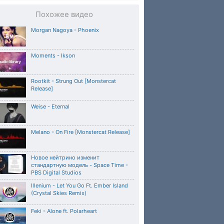
Похожее видео
Morgan Nagoya - Phoenix
Moments - Ikson
Rootkit - Strung Out [Monstercat
Release]
Weise - Eternal
Melano - On Fire [Monstercat Release]
Новое нейтрино изменит
стандартную модель - Space Time -
PBS Digital Studios
Illenium - Let You Go Ft. Ember Island
(Crystal Skies Remix)
Feki - Alone ft. Polarheart