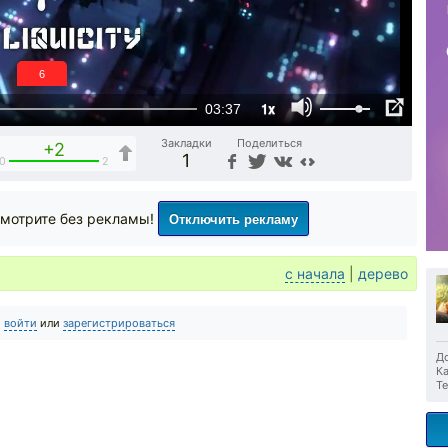
5
1x
03:37
Закладки
Поделиться
+2
1
0
2
Отключить рекламу
мотрите без рекламы!
с начала
|
дерево
о
войти
или
зарегистрироваться
До
Ка
Те