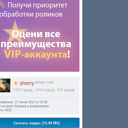
★
shorry
167439
|
+445
53007
видео
24943
поста
256
друзей
бавлено: 27 июня 2021 в 19:36
тегория:
Музыка и видеоклипы
ги:
NCS
Скачать видео (13.44 Мб)