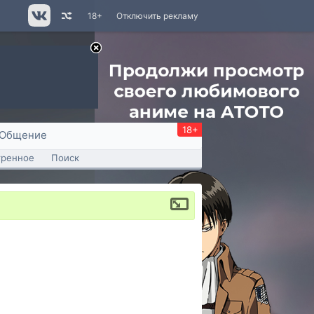
18+
Отключить рекламу
18+
Общение
тренное
Поиск