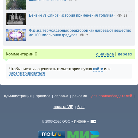
Бензин vs Спирт (история применения топлива)
13
Физика термоядерных реакторов как нагревают вещество
до 100 миллионов градусов
7
Комментарии
0
с начала
|
дерево
Чтобы писать и оценивать комментарии нужно
войти
или
зарегистрироваться
администрация
правила
справка
реклама
для правообладателей
|
|
|
|
|
оплата VIP
блог
|
Инфон
© 2008-2026 ООО «
»