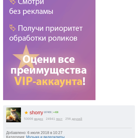
★
shorry
167409
|
+438
53006
видео
24941
пост
256
друзей
Добавлено: 6 июля 2018 в 10:27
Категория:
Музыка и видеоклипы