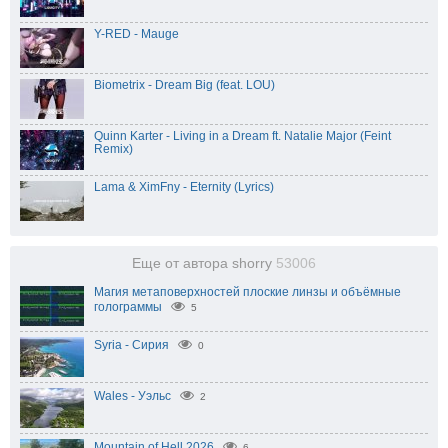
Y-RED - Mauge
Biometrix - Dream Big (feat. LOU)
Quinn Karter - Living in a Dream ft. Natalie Major (Feint
Remix)
Lama & XimFny - Eternity (Lyrics)
Еще от автора shorry
53006
Магия метаповерхностей плоские линзы и объёмные
голограммы
5
Syria - Сирия
0
Wales - Уэльс
2
Mountain of Hell 2026
6