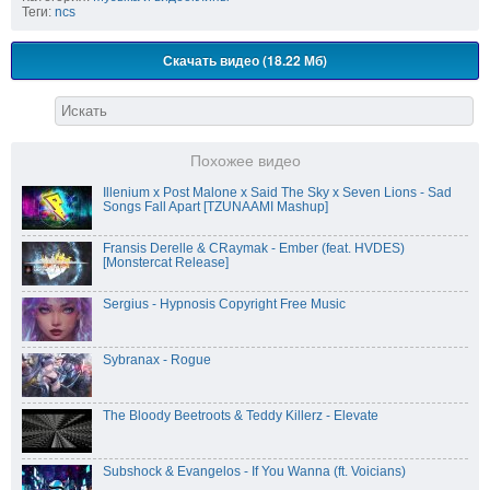
Теги:
ncs
Скачать видео (18.22 Мб)
Похожее видео
Illenium x Post Malone x Said The Sky x Seven Lions - Sad
Songs Fall Apart [TZUNAAMI Mashup]
Fransis Derelle & CRaymak - Ember (feat. HVDES)
[Monstercat Release]
Sergius - Hypnosis Copyright Free Music
Sybranax - Rogue
The Bloody Beetroots & Teddy Killerz - Elevate
Subshock & Evangelos - If You Wanna (ft. Voicians)