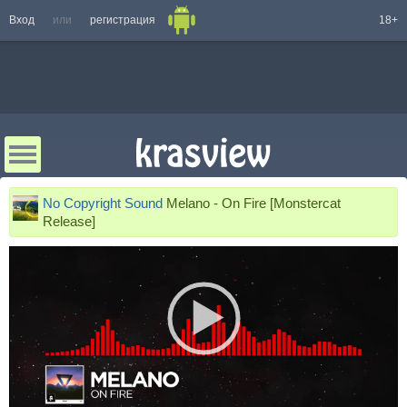
Вход
или
регистрация
18+
No Copyright Sound
Melano - On Fire [Monstercat
Release]