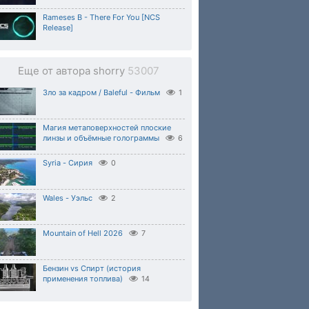
Rameses B - There For You [NCS
Release]
Еще от автора shorry
53007
Зло за кадром / Baleful - Фильм
1
Магия метаповерхностей плоские
линзы и объёмные голограммы
6
Syria - Сирия
0
Wales - Уэльс
2
Mountain of Hell 2026
7
Бензин vs Спирт (история
применения топлива)
14