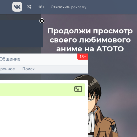
18+
Отключить рекламу
18+
Общение
тренное
Поиск