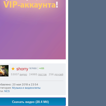
★
shorry
167488
|
+455
53007
видео
24985
постов
256
друзей
бавлено: 20 мая 2018 в 23:54
тегория:
Музыка и видеоклипы
ги:
NCS
Скачать видео (20.4 Мб)