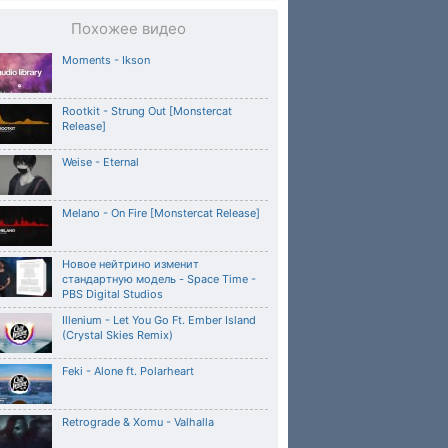
Похожее видео
Moments - Ikson
Rootkit - Strung Out [Monstercat
Release]
Weise - Eternal
Melano - On Fire [Monstercat Release]
Новое нейтрино изменит
стандартную модель - Space Time -
PBS Digital Studios
Illenium - Let You Go Ft. Ember Island
(Crystal Skies Remix)
Feki - Alone ft. Polarheart
Retrograde & Xomu - Valhalla