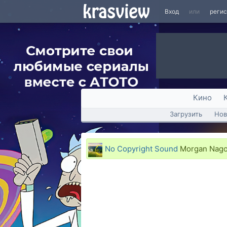
Вход
или
реги
Кино
Загрузить
Нов
No Copyright Sound
Morgan Nago