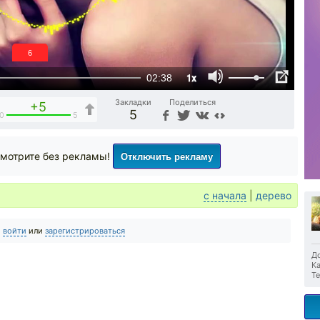
5
1x
02:38
Закладки
Поделиться
+5
5
0
5
Отключить рекламу
мотрите без рекламы!
с начала
|
дерево
о
войти
или
зарегистрироваться
До
Ка
Те