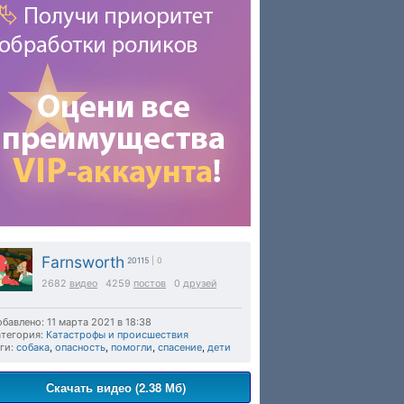
Farnsworth
20115
| 0
2682
видео
4259
постов
0
друзей
бавлено: 11 марта 2021 в 18:38
тегория:
Катастрофы и происшествия
ги:
собака
,
опасность
,
помогли
,
спасение
,
дети
Скачать видео (2.38 Мб)