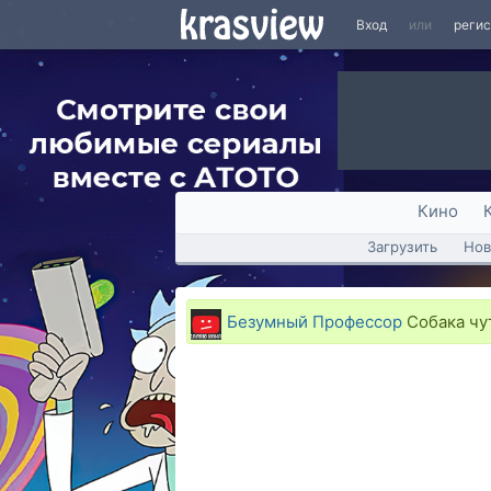
Вход
или
реги
Кино
Загрузить
Нов
Безумный Профессор
Собака чут