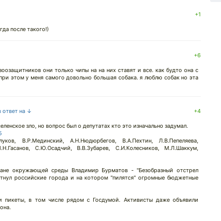
+1
да после такого!)
+6
зоозащитников они только чипы на на них ставят и все. как будто она с
 при этом у меня самого довольно большая собака. я люблю собак но эта
в ответ на ↓
+4
еленское зло, но вопрос был о депутатах кто это изначально задумал.
5
уков, В.Р.Мединский, А.Н.Нюдюрбегов, В.А.Пехтин, Л.В.Пепеляева,
М.Н.Гасанов, С.Ю.Осадчий, В.В.Зубарев, С.И.Колесников, М.Л.Шаккум,
ране окружающей среды Владимир Бурматов - "Безобразный отстрел
стнул российские города и на котором "пилятся" огромные бюджетные
и пикеты, в том числе рядом с Госдумой. Активисты даже объявили
она.