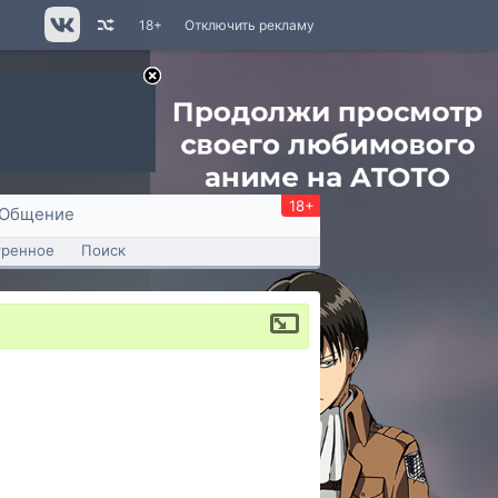
18+
Отключить рекламу
18+
Общение
тренное
Поиск