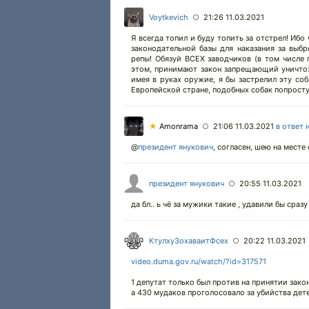
Voytkevich
21:26 11.03.2021
○
Я всегда топил и буду топить за отстрел! Ибо
законодательной базы для наказания за выбр
репы! Обязуй ВСЕХ заводчиков (в том числе
этом, принимают закон запрещающий уничтоже
имея в руках оружие, я бы застрелил эту соб
Европейской стране, подобных собак попросту
★
Amonrama
21:06 11.03.2021
в ответ 
○
@
президент янукович
,
согласен, шею на месте 
президент янукович
20:55 11.03.2021
○
да бл.. ь чё за мужики такие , удавили бы сразу
КтулхуЗохаваитФсех
20:22 11.03.2021
○
video.duma.gov.ru/watch/?id=317571
1 депутат только был против на принятии зако
а 430 мудаков проголосовало за убийства де