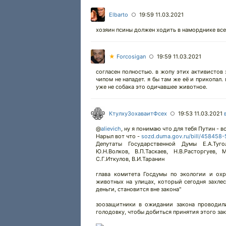
Elbarto
19:59 11.03.2021
○
хозяин псины должен ходить в наморднике всег
★
Forcosigan
19:59 11.03.2021
○
согласен полностью. в жопу этих активистов 
чипом не нападет. я бы там же её и прикопал.
уже не собака это одичавшее животное.
КтулхуЗохаваитФсех
19:53 11.03.2021
○
@
alievich
,
ну я понимаю что для тебя Путин - вс
Нарыл вот что -
sozd.duma.gov.ru/bill/458458-
Депутаты Государственной Думы Е.А.Тугол
Ю.Н.Волков, В.П.Таскаев, Н.В.Расторгуев, 
С.Г.Иткулов, В.И.Таранин
глава комитета Госдумы по экологии и ох
животных на улицах, который сегодня захле
деньги, становится вне закона"
зоозащитники в ожидании закона проводил
голодовку, чтобы добиться принятия этого зак