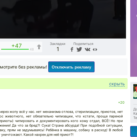
Закладки
Поделиться
+47
1
1
48
Отключить рекламу
мотрите без рекламы!
скрыть
+20
До
 через жопу всё у нас. нет механизма отлова, стерилизации, приютов, нет
Ка
ос животного, нет обязательно чипизации, что кстати, проще пареной
Те
 приюты) чипировать и документировать кого кому отдал, ВСЁ! Но при
ние! Да что за бред?! Сука! Страна абсурда! При подобной ситуации,
аку, прям не задумываясь! Ребёнка в машину, собаку в расход! В любой
 уничтожают. Какой нахрен для неё приют?!