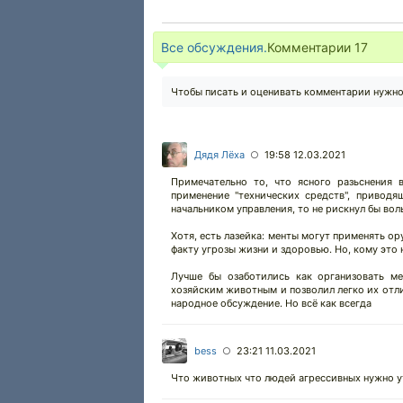
Все обсуждения.
Комментарии
17
Чтобы писать и оценивать комментарии нужн
Дядя Лёха
19:58 12.03.2021
○
Примечательно то, что ясного разьснения 
применение "технических средств", приводя
начальником управления, то не рискнул бы вол
Хотя, есть лазейка: менты могут применять о
факту угрозы жизни и здоровью. Но, кому это 
Лучше бы озаботились как организовать м
хозяйским животным и позволил легко их отли
народное обсуждение. Но всё как всегда
bess
23:21 11.03.2021
○
Что животных что людей агрессивных нужно 