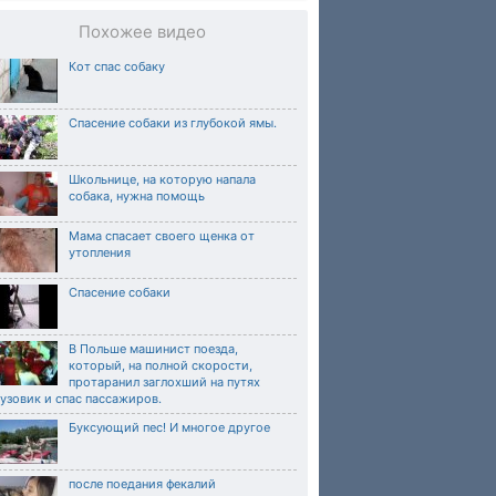
Похожее видео
Кот спас собаку
Спасение собаки из глубокой ямы.
Школьнице, на которую напала
собака, нужна помощь
Мама спасает своего щенка от
утопления
Спасение собаки
В Польше машинист поезда,
который, на полной скорости,
протаранил заглохший на путях
узовик и спас пассажиров.
Буксующий пес! И многое другое
после поедания фекалий