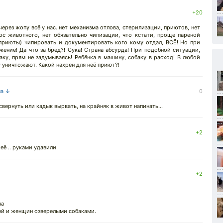
+20
 через жопу всё у нас. нет механизма отлова, стерилизации, приютов, нет
ос животного, нет обязательно чипизации, что кстати, проще пареной
 приюты) чипировать и документировать кого кому отдал, ВСЁ! Но при
ние! Да что за бред?! Сука! Страна абсурда! При подобной ситуации,
аку, прям не задумываясь! Ребёнка в машину, собаку в расход! В любой
 уничтожают. Какой нахрен для неё приют?!
на ↓
0
свернуть или кадык вырвать, на крайняк в живот напинать...
+2
 её .. руками удавили
+2
на
тей и женщин озверелыми собаками.