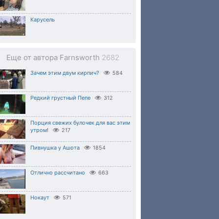
Карусель
Еще от автора Farnsworth
2682
Зачем этим двум кирпич?
584
Редкий грустный Пепе
312
Порция свежих булочек для вас этим
утром!
217
Пивнушка у Ашота
1854
Отлично рассчитано
663
Нокаут
571