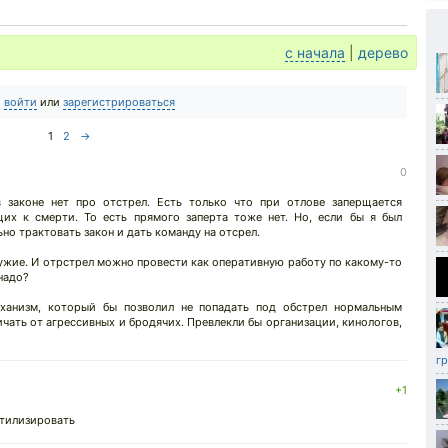
с начала
|
дерево
о
войти
или
зарегистрироваться
1
2
→
0
в законе нет про отстрел. Есть только что при отлове заперщается
щих к смерти. То есть прямого заперта тоже нет. Но, если бы я был
ьно трактовать закон и дать команду на отсрел.
ружие. И отрстрел можно провести как оперативную работу по какому-то
надо?
еханизм, который бы позволил не попадать под обстрел нормальным
чать от агрессивных и бродячих. Превлекли бы организации, кинологов,
гр
+1
утилизировать