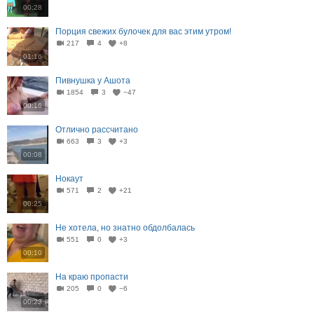
00:28
Порция свежих булочек для вас этим утром!
217
4
+8
01:16
Пивнушка у Ашота
1854
3
−47
00:16
Отлично рассчитано
663
3
+3
00:08
Нокаут
571
2
+21
00:25
Не хотела, но знатно обдолбалась
551
0
+3
00:10
На краю пропасти
205
0
−6
00:23