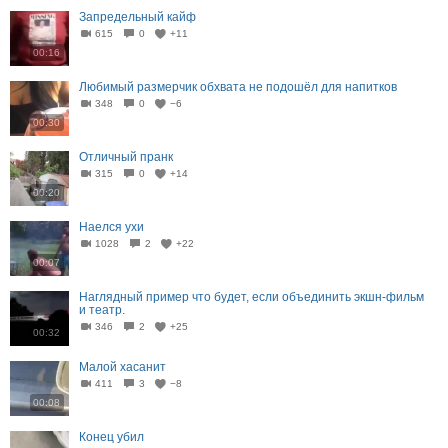
Запредельный кайф
615
0
+11
00:16
Любимый размерчик обхвата не подошёл для напитков
348
0
−6
00:30
Отличный пранк
315
0
+14
00:20
Наелся ухи
1028
2
+22
00:07
Наглядный пример что будет, если объединить экшн-фильм
и театр.
346
2
+25
00:32
Малой хасанит
411
3
−8
00:08
Конец убил