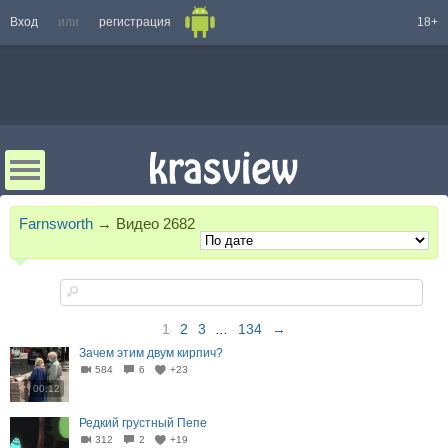
Вход
или
регистрация
18+
Farnsworth
→
Видео
2682
1
2
3
...
134
→
Зачем этим двум кирпич?
584
6
+23
00:12
Редкий грустный Пепе
312
2
+19