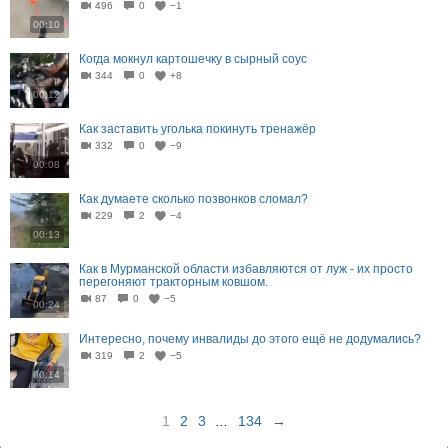
496
0
−1
00:10
Когда мокнул картошечку в сырный соус
344
0
+8
00:12
Как заставить уголька покинуть тренажёр
332
0
−9
00:08
Как думаете сколько позвонков сломал?
229
2
−4
00:13
Как в Мурманской области избавляются от луж - их просто
перегоняют тракторным ковшом.
87
0
−5
00:24
Интересно, почему инвалиды до этого ещё не додумались?
319
2
−5
00:14
1
2
3
...
134
→