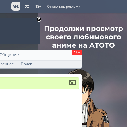
18+
Отключить рекламу
18+
Общение
тренное
Поиск