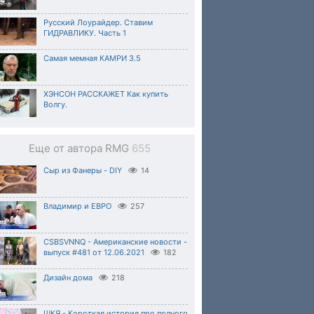
Русский Лоурайдер. Ставим
ГИДРАВЛИКУ. Часть 1
Самая мемная КАМРИ 3.5
ХЭНСОН РАССКАЖЕТ Как купить
Волгу.
Еще от автора RMG
655
Сыр из Фанеры - DIY
14
Владимир и ЕВРО
257
CSBSVNNQ - Американские новости -
выпуск #481 от 12.06.2021
182
Дизайн дома
218
ШКЯ - Короткая история про полного