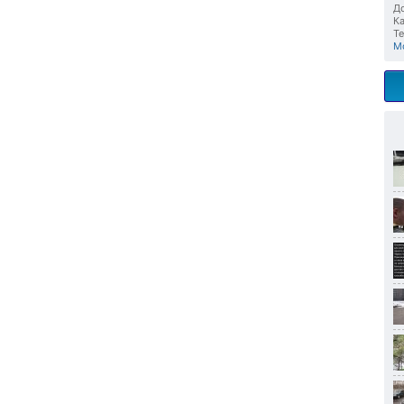
До
Ка
Те
М