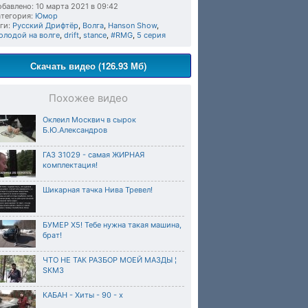
бавлено: 10 марта 2021 в 09:42
тегория:
Юмор
ги:
Русский Дрифтёр
,
Волга
,
Hanson Show
,
олодой на волге
,
drift
,
stance
,
#RMG
,
5 серия
Скачать видео (126.93 Мб)
Похожее видео
Оклеил Москвич в сырок
Б.Ю.Александров
ГАЗ 31029 - самая ЖИРНАЯ
комплектация!
Шикарная тачка Нива Тревел!
БУМЕР Х5! Тебе нужна такая машина,
брат!
ЧТО НЕ ТАК РАЗБОР МОЕЙ МАЗДЫ ¦
SКМ3
КАБАН - Хиты - 90 - х