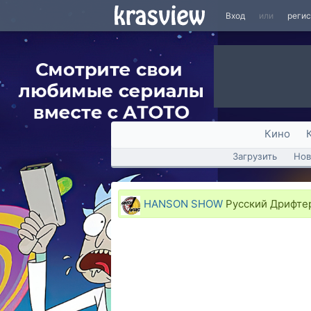
Вход
или
реги
Кино
Загрузить
Нов
HANSON SHOW
Русский Дрифте