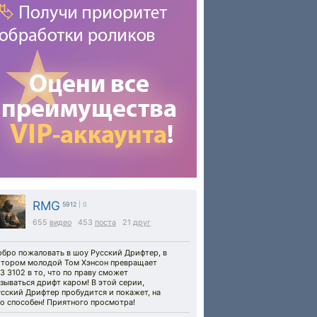
RMG
5912
| 0
655
видео
453
поста
21
друг
обро пожаловать в шоу Русский Дрифтер, в
отором молодой Том Хэнсон превращает
З 3102 в то, что по праву сможет
зываться дрифт каром! В этой серии,
сский Дрифтер пробудится и покажет, на
о способен! Приятного просмотра!