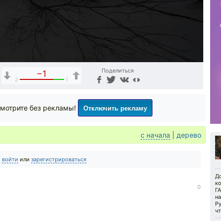
Поделиться
−1
2
1
Отключить рекламу
мотрите без рекламы!
с начала
|
дерево
о
войти
или
зарегистрироваться
Д
к
0
ГА
на
Ру
чт