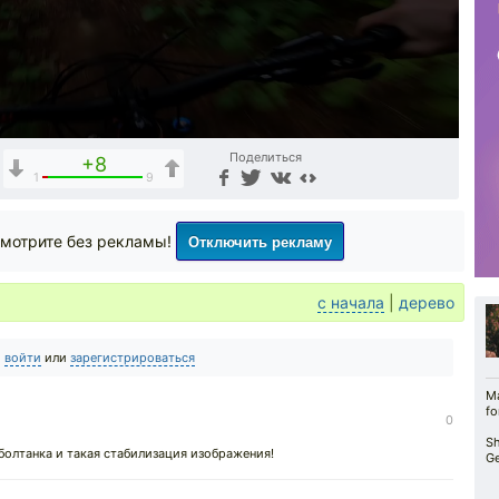
Поделиться
+8
1
9
Отключить рекламу
мотрите без рекламы!
с начала
|
дерево
о
войти
или
зарегистрироваться
Ma
fo
0
Sh
 болтанка и такая стабилизация изображения!
Ge