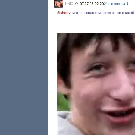
UNIQ
07:37 26.02.2021
в ответ на ↓
○
@
shorry
,
можно вполне смело ехать по подноб