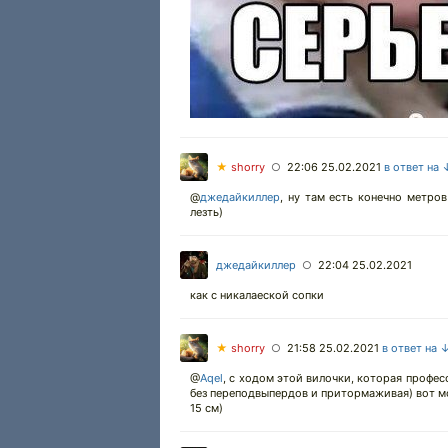
★
shorry
22:06 25.02.2021
в ответ на 
○
@
джедайкиллер
,
ну там есть конечно метров
лезть)
джедайкиллер
22:04 25.02.2021
○
как с никалаеской сопки
★
shorry
21:58 25.02.2021
в ответ на 
○
@
Aqel
,
с ходом этой вилочки, которая професс
без переподвыпердов и притормаживая) вот мо
15 см)