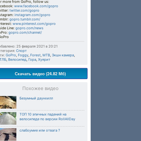
r more from GoPro, follow us:
acebook:
www.facebook.com/gopro​
itter:
twitter.com/gopro​
stagram:
instagram.com/gopro​
mblr:
gopro.tumblr.com/​
nterest:
www.pinterest.com/gopro​
side Line:
gopro.com/news​
oPro:
gopro.com/channel/​
oPro​
бавлено: 25 февраля 2021 в 20:21
тегория:
Спорт
ги:
GoPro
,
Foggy
,
Forest
,
MTB
,
Экшн камера
,
ТЛБ
,
Велосипед
,
Гора
,
Хуярит
Скачать видео (24.82 Мб)
Похожее видео
Безумный даунхилл
ТОП 10 эпичных падений на
велосипеде по версии RollAllDay
слабоумие или отвага ?