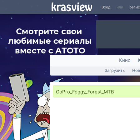
Вход
или
реги
Кино
Загрузить
Нов
GoPro_Foggy_Forest_MTB