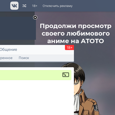
18+
Отключить рекламу
18+
Общение
тренное
Поиск