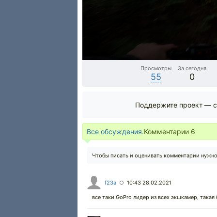
Просмотры
За сегодня
55
0
Поддержите проект — с
Все обсуждения.
Комментарии
6
Чтобы писать и оценивать комментарии нужн
f23a
10:43 28.02.2021
○
все таки GoPro лидер из всех экшкамер, такая