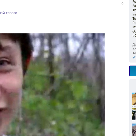
Fo
0
F
Tw
ной трассе
In
Tu
Pi
In
G
#G
До
Ка
Те
М