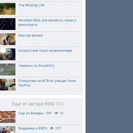
The Missing Link
Mountain Bike, вся прелесть горного
велоспорта
Мастер велика
Скоростной спуск на велосипеде
Чемпион по Downhill'у
Отморозки на МТВ по улицам Чили.
(GoPro)
Еще от автора RMG
655
Сыр из Фанеры - DIY
14
Владимир и ЕВРО
257