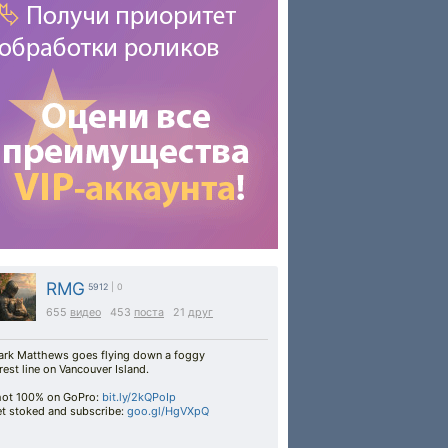
RMG
5912
| 0
655
видео
453
поста
21
друг
rk Matthews goes flying down a foggy
rest line on Vancouver Island.
ot 100% on GoPro:
bit.ly/2kQPoIp​
t stoked and subscribe:
goo.gl/HgVXpQ​