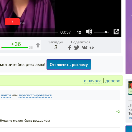
6
1x
00:37
Закладки
Поделиться
+36
3
2
38
Отключить рекламу
мотрите без рекламы!
с начала
|
дерево
о
войти
или
зарегистрироваться
До
Ка
+2
Те
т
ъёмка не может быть вещдоком