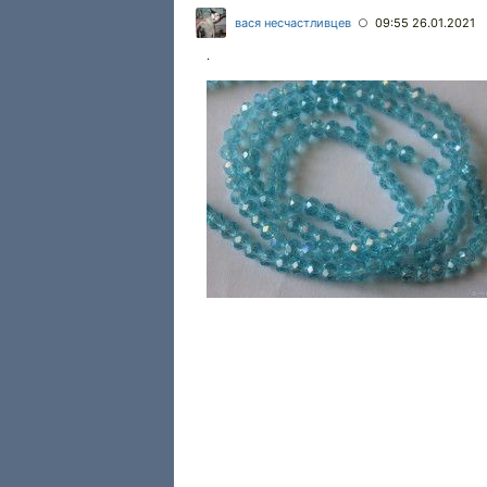
вася несчастливцев
09:55 26.01.2021
○
.