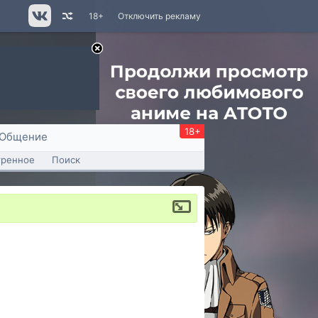
18+
Отключить рекламу
18+
Общение
тренное
Поиск