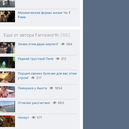
Механические формы жизни Чо У
Рама
Еще от автора Farnsworth
2682
Зачем этим двум кирпич?
584
Редкий грустный Пепе
312
Порция свежих булочек для вас этим
утром!
217
Пивнушка у Ашота
1854
Отлично рассчитано
663
Нокаут
571