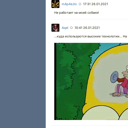
mAp4eJIo
17:31 26.01.2021
○
Не работает на моей собаке!
Aqel
10:41 26.01.2021
○
...куда используются высокие технологии... Н