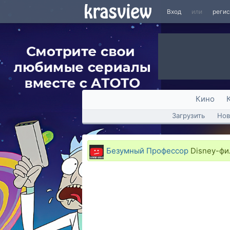
Вход
или
реги
Кино
Загрузить
Нов
Безумный Профессор
Disney-фи