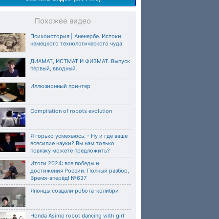
Похожее видео
Психоистория | Аненербе. Истоки
немецкого технологического чуда.
ДИАМАТ, ИСТМАТ И ФИЗМАТ. Выпуск
первый, вводный.
Иллюзионный принтер
Compilation of robots evolution
Я горько усмехаюсь: - Ну и где ваше
всесилие науки? Вы нам только
повязку можете предложить?
Итоги 2024: все победы и
достижения России. Полный разбор,
Время-вперёд! №637
Японцы создали робота-колибри
Honda Asimo robot dancing with girl