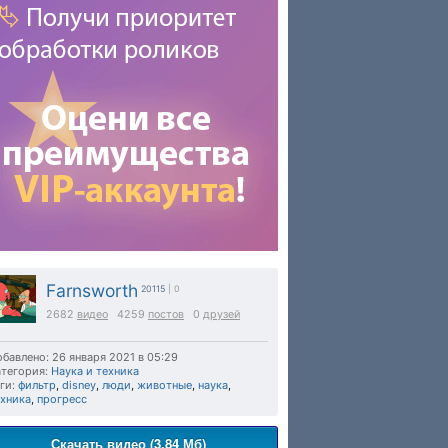
Farnsworth
20115
| 0
2682
видео
4259
постов
0
друзей
бавлено: 26 января 2021 в 05:29
тегория:
Наука и техника
ги:
фильтр
,
disney
,
люди
,
животные
,
наука
,
ехника
,
прогресс
Скачать видео (3.84 Мб)