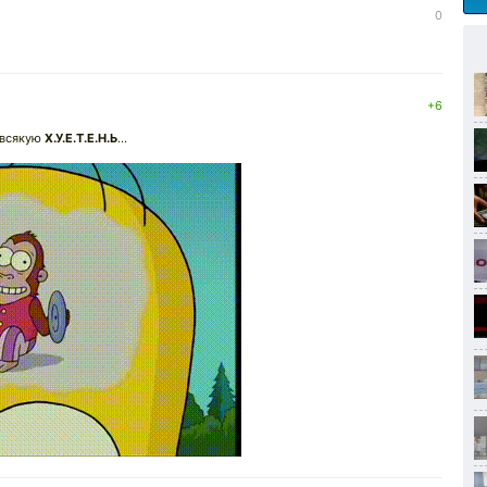
0
+6
а всякую
Х.У.Е.Т.Е.Н.Ь
...