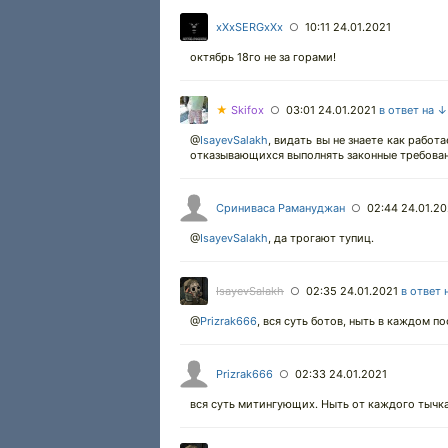
xXxSERGxXx
10:11 24.01.2021
○
октябрь 18го не за горами!
★
Skifox
03:01 24.01.2021
в ответ на ↓
○
@
IsayevSalakh
,
видать вы не знаете как работа
отказывающихся выполнять законные требован
Сриниваса Рамануджан
02:44 24.01.20
○
@
IsayevSalakh
,
да трогают тупиц.
IsayevSalakh
02:35 24.01.2021
в ответ 
○
@
Prizrak666
,
вся суть ботов, ныть в каждом по
Prizrak666
02:33 24.01.2021
○
вся суть митингующих. Ныть от каждого тычк