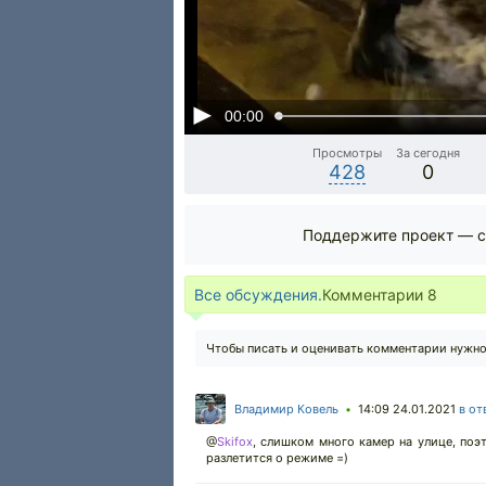
00:00
Просмотры
За сегодня
428
0
Поддержите проект — с
Все обсуждения.
Комментарии
8
Чтобы писать и оценивать комментарии нужн
Владимир Ковель
14:09 24.01.2021
в от
•
@
Skifox
,
слишком много камер на улице, поэт
разлетится о режиме =)