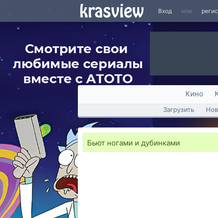
Вход
или
реги
Кино
Загрузить
Нов
Бьют ногами и дубинками