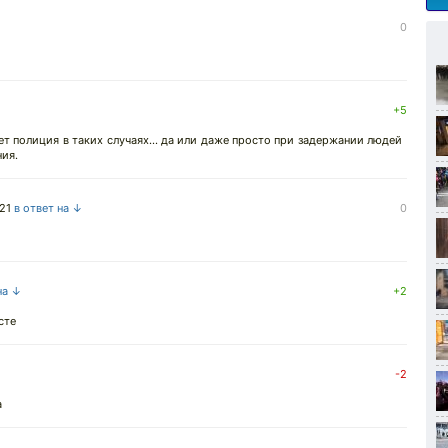
0
+5
ет полиция в таких случаях... да или даже просто при задержании людей
ия.
21
в ответ на ↓
0
на ↓
+2
сте
-2
а