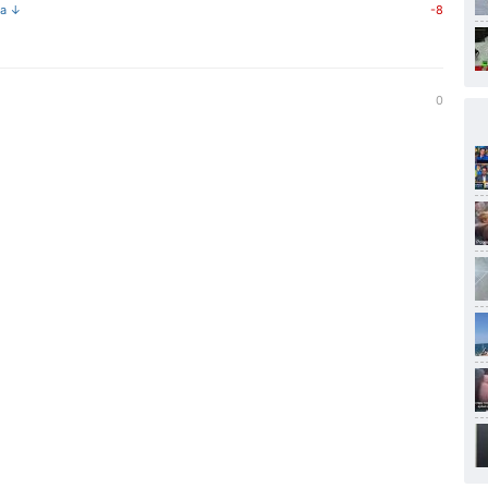
на ↓
-8
0