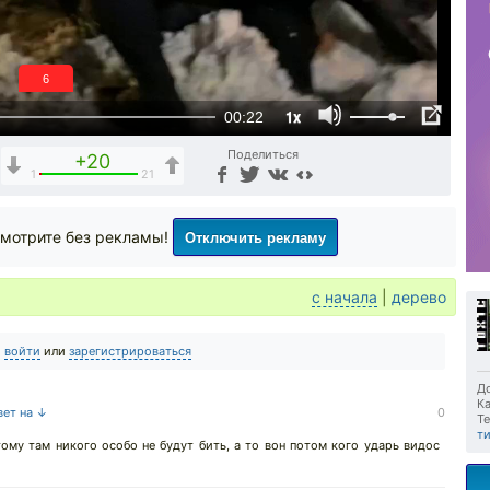
5
1x
00:22
Поделиться
+20
1
21
Отключить рекламу
мотрите без рекламы!
с начала
|
дерево
о
войти
или
зарегистрироваться
До
Ка
вет на ↓
0
Те
т
ому там никого особо не будут бить, а то вон потом кого ударь видос