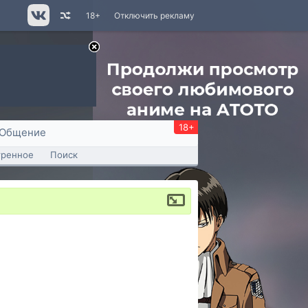
18+
Отключить рекламу
18+
Общение
тренное
Поиск