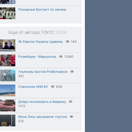
Пожарные бунтуют по своему
Еще от автора T0X1C
3036
Як Европа Украину сдавала.
144
Розенбаум - Мариуполь
11380
Ульяновы против Робеспьеров
451
Спасатели НИИ БУ
908
Добро пожаловать в Америку
1173
Мона Лизу накормили тортом
515