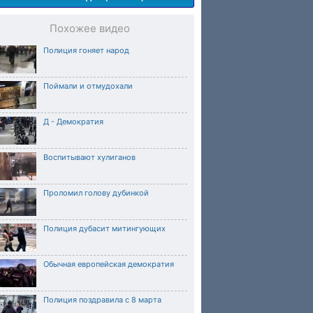
Похожее видео
Полиция гоняет народ
Поймали и отмудохали
Д - Демократия
Воспитывают хулиганов
Проломил голову дубинкой
Полиция дубасит митингующих
Обычная европейская демократия
Полиция поздравила с 8 марта