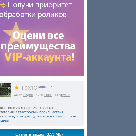
★
T0X1C
40107
|
+1
3036
видео
3291
пост
10
друзей
бавлено: 24 января 2021 в 01:01
тегория:
Катастрофы и происшествия
ги:
омон
,
полиция
,
дубинки
,
ноги
,
матросская
ишина
Скачать видео (3.53 Мб)