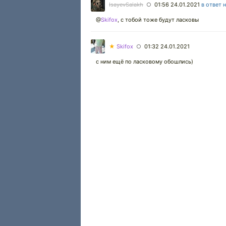
IsayevSalakh
01:56 24.01.2021
в ответ 
○
@
Skifox
,
с тобой тоже будут ласковы
★
Skifox
01:32 24.01.2021
○
с ним ещё по ласковому обошлись)