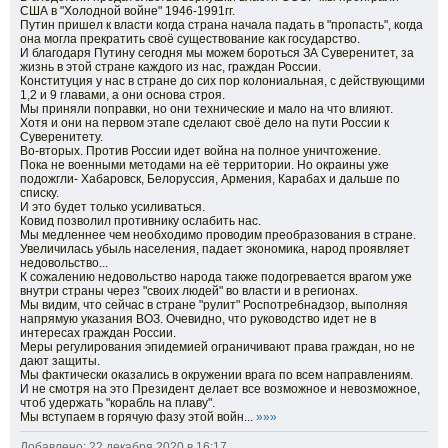
США в "Холодной войне" 1946-1991гг.
Путин пришел к власти когда страна начала падать в "пропасть", когда
она могла прекратить своё существование как государство.
И благодаря Путину сегодня мы можем бороться ЗА Суверенитет, за
жизнь в этой стране каждого из нас, граждан России.
Конституция у нас в стране до сих пор колониальная, с действующими
1,2 и 9 главами, а они основа строя.
Мы приняли поправки, но они технические и мало на что влияют.
Хотя и они на первом этапе сделают своё дело на пути России к
Суверенитету.
Во-вторых. Против России идет война на полное уничтожение.
Пока не военными методами на её территории. Но окраины уже
подожгли- Хабаровск, Белоруссия, Армения, Карабах и дальше по
списку.
И это будет только усиливаться.
Ковид позволил противнику ослабить нас.
Мы медленнее чем необходимо проводим преобразования в стране.
Увеличилась убыль населения, падает экономика, народ проявляет
недовольство...
К сожалению недовольство народа также подогревается врагом уже
внутри страны через "своих людей" во власти и в регионах.
Мы видим, что сейчас в стране "рулит" Роспотребнадзор, выполняя
напрямую указания ВОЗ. Очевидно, что руководство идет не в
интересах граждан России.
Меры регулирования эпидемией ограничивают права граждан, но не
дают защиты.
Мы фактически оказались в окружении врага по всем направлениям.
И не смотря на это Президент делает все возможное и невозможное,
чтоб удержать "корабль на плаву".
Мы вступаем в горячую фазу этой войн...
»»»
Добавлено: 22 декабря 2020 в 16:17