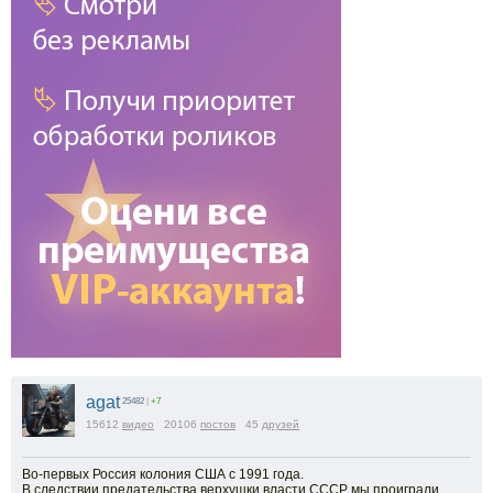
agat
25482
|
+7
15612
видео
20106
постов
45
друзей
Во-первых Россия колония США с 1991 года.
В следствии предательства верхушки власти СССР мы проиграли