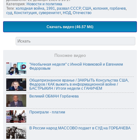
Категория:
Новости и политика
Теги:
холодная война
,
1991
,
развал СССР
,
США
,
колония
,
горбачев
,
суд
,
Конституция
,
суверенитет
,
НОД
,
Отечество
Скачать видео (46.57 Мб)
Похожее видео
"Необычная неделя" с Инной Новиковой и Евгением
Федоровым
Общепризнанное вранье / ЗАКРЫТЬ Консульства США,
Федоров / КАК выжить в информационной войне /
БАСТРЫКИН / Итоги недели с ГАНИЧЕМ
Великий ОБМАН Горбачева
Проиграли - платим
В России народ МАССОВО подает в СУД на ГОРБАЧЕВА