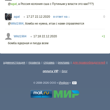
@
agat
,
а Россия колония сша с Путиным у власти это как???)
agat
17:27 22.12.2020
в ответ на ↓
0
○
@
Wild1984
,
бомба не нужна, итак с нами справляются
Wild1984
17:18 22.12.2020
+1
○
бомба ядерная и пизда всем
администрация
правила
справка
реклама
для правообладателей
|
|
|
|
|
оплата VIP
блог
|
Инфон
© 2008-2026 ООО «
»