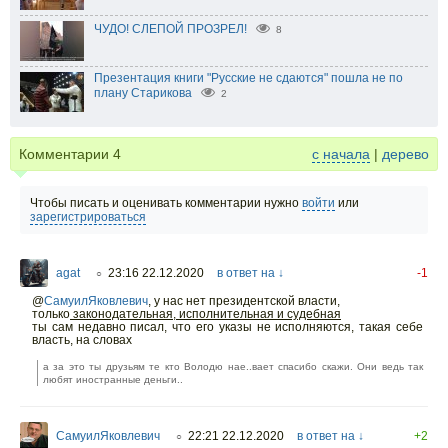
ЧУДО! СЛЕПОЙ ПРОЗРЕЛ!
8
Презентация книги "Русские не сдаются" пошла не по
плану Старикова
2
Комментарии
4
с начала
|
дерево
Чтобы писать и оценивать комментарии нужно
войти
или
зарегистрироваться
agat
23:16 22.12.2020
в ответ на ↓
-1
○
@
СамуилЯковлевич
,
у нас нет президентской власти,
только
законодательная, исполнительная и судебная
ты сам недавно писал, что его указы не исполняются, такая себе
власть, на словах
а за это ты друзьям те кто Володю нае..вает спасибо скажи. Они ведь так
любят иностранные деньги..
СамуилЯковлевич
22:21 22.12.2020
в ответ на ↓
+2
○