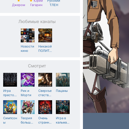
★
★
Юрий
Русский
Джером
Гагарин
ТЛЕН
Любимые каналы
Новости
Никакой
кино
ПОЛИТ
…
Смотрит
Игра
Рик и
Сверхъе
Пацаны
престо
…
Морти
стеств
…
Симпсон
Теория
Очень
Игра в
ы
больш
…
странн
…
кальма
…