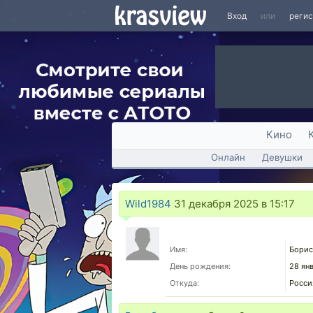
Вход
или
реги
Кино
Онлайн
Девушки
Wild1984
31 декабря 2025 в 15:17
Имя:
Борис
День рождения:
28 ян
Откуда:
Росси