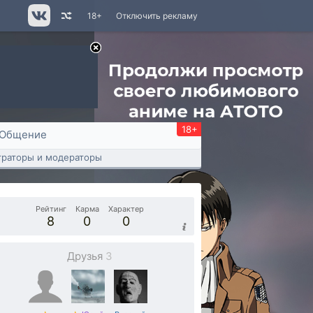
18+
Отключить рекламу
18+
Общение
раторы и модераторы
Рейтинг
Карма
Характер
8
0
0
Друзья
3