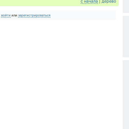
с начала
|
дерево
о
войти
или
зарегистрироваться