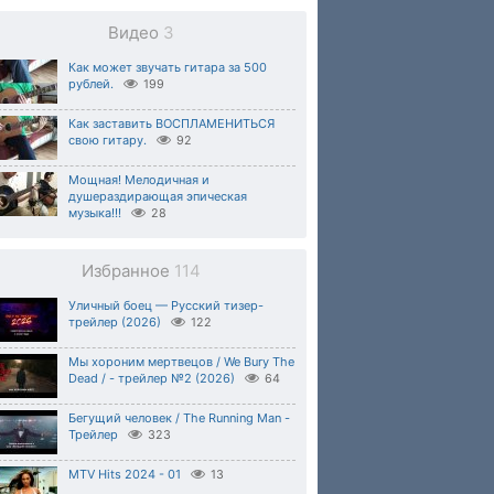
Видео
3
Как может звучать гитара за 500
рублей.
199
Как заставить ВОСПЛАМЕНИТЬСЯ
свою гитару.
92
Мощная! Мелодичная и
душераздирающая эпическая
музыка!!!
28
Избранное
114
Уличный боец — Русский тизер-
трейлер (2026)
122
Мы хороним мертвецов / We Bury The
Dead / - трейлер №2 (2026)
64
Бегущий человек / The Running Man -
Трейлер
323
MTV Hits 2024 - 01
13