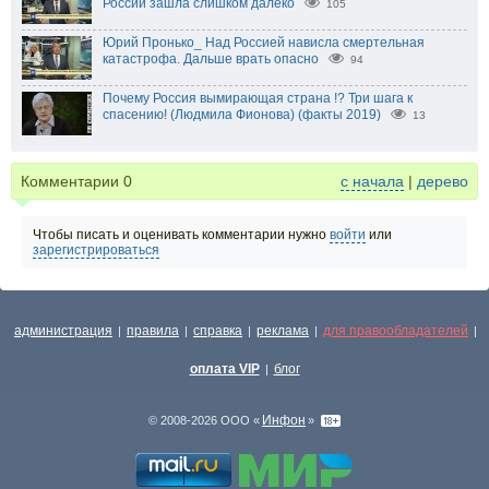
России зашла слишком далеко
105
Юрий Пронько_ Над Россией нависла смертельная
катастрофа. Дальше врать опасно
94
Почему Россия вымирающая страна !? Три шага к
спасению! (Людмила Фионова) (факты 2019)
13
Комментарии
0
с начала
|
дерево
Чтобы писать и оценивать комментарии нужно
войти
или
зарегистрироваться
администрация
правила
справка
реклама
для правообладателей
|
|
|
|
|
оплата VIP
блог
|
Инфон
© 2008-2026 ООО «
»