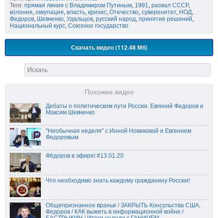
Теги:
прямая линия с Владимиром Путиным
,
1991
,
развал СССР
,
колония
,
оккупация
,
власть
,
кризис
,
Отечество
,
суверенитет
,
НОД
,
Федоров
,
Шевченко
,
Удальцов
,
русский народ
,
принятие решений
,
Национальный курс
,
Союзное государство
Скачать видео (112.48 Мб)
Похожее видео
Дебаты о политическом пути России. Евгений Федоров и
Максим Шевченко
"Необычная неделя" с Инной Новиковой и Евгением
Федоровым
Фёдоров в эфире! #13.01.20
Что необходимо знать каждому гражданину России!
Общепризнанное вранье / ЗАКРЫТЬ Консульства США,
Федоров / КАК выжить в информационной войне /