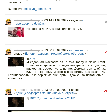
расклада.
Видео тут
t.me/slvn_pomet/306
★
Пирогов Виктор
03:14 21.02.2022
к видео «
с
○
0
перегаром на бомбас
»
Вот это взгляд! Алкоголь или наркотики?
★
Пирогов Виктор
13:50 20.02.2022
в ответ на ↓
к
○
-2
видео «
Донецк подвергся мощнейшему обстрелу
»
@
ziev
,
«Бездарная массовка от Russia Today и News Front.
Попытка впарить исходящие выстрелы за входящие,
плохое актерское исполнение. Держат зрителей за
идиотов, которым можно все скормить. Как сказал бы
Станиславский: "Не верю!" За сценарий - двойка, за исполнение -
единица».
★
Пирогов Виктор
13:38 20.02.2022
к видео
○
-3
«
Донецк подвергся мощнейшему обстрелу
»
@
T0X1C
,
t.me/imnotbozhena/23181