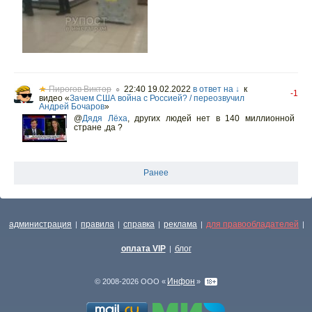
★
Пирогов Виктор
22:40 19.02.2022
в ответ на ↓
к
○
-1
видео «
Зачем США война с Россией? / переозвучил
Андрей Бочаров
»
@
Дядя Лёха
,
других людей нет в 140 миллионной
стране ,да ?
Ранее
администрация
правила
справка
реклама
для правообладателей
|
|
|
|
|
оплата VIP
блог
|
Инфон
© 2008-2026 ООО «
»