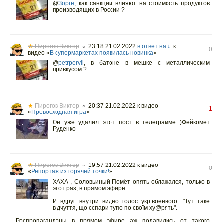
@
Зорге
,
как санкции влияют на стоимость продуктов
производящих в России ?
★
Пирогов Виктор
23:18 21.02.2022
в ответ на ↓
к
○
0
видео «
В супермаркетах появилась новинка
»
@
petrpervii
,
в батоне в мешке с металлическим
привкусом ?
★
Пирогов Виктор
20:37 21.02.2022
к видео
○
-1
«
Превосходная игра
»
Он уже удалил этот пост в телеграмме )Фейкомет
Руденко
★
Пирогов Виктор
19:57 21.02.2022
к видео
○
0
«
Репортаж из горячей точки!
»
ХАХА , Соловьиный Помёт опять облажался, только в
этот раз, в прямом эфире...
И вдруг внутри видео голос укр.военного: "Тут таке
відчуття, що сєпари тупо по своїм ху@рять".
Роспропагандоны в прямом эфире аж подавились от такого