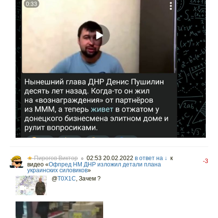
★
Пирогов Виктор
02:53 20.02.2022
в ответ на ↓
к
○
-3
видео «
Офпред НМ ДНР изложил детали плана
украинских силовиков
»
@
T0X1C
,
Зачем ?