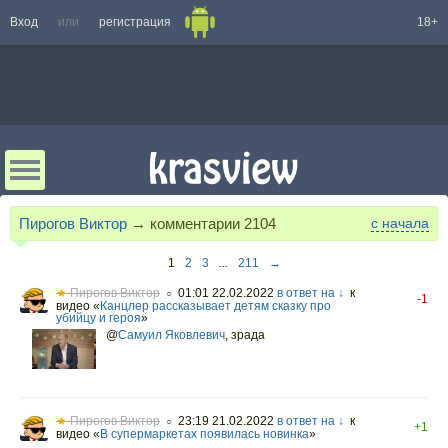
Вход
или
регистрация
18+
Пирогов Виктор
→ комментарии
2104
с начала
1
2
3
...
211
→
★
Пирогов Виктор
01:01 22.02.2022
в ответ на ↓
к
○
-1
видео «
Канцлер рассказывает детям сказку про
убийцу и героя
»
@
Самуил Яковлевич
,
зрада
★
Пирогов Виктор
23:19 21.02.2022
в ответ на ↓
к
○
+1
видео «
В супермаркетах появилась новинка
»