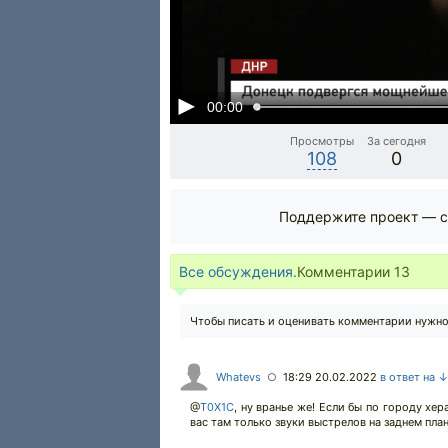
00:00
Просмотры
За сегодня
108
0
Поддержите проект — с
Все обсуждения.
Комментарии
13
Чтобы писать и оценивать комментарии нужн
Whatevs
18:29 20.02.2022
в ответ на 
○
@
T0X1C
,
ну вранье же! Если бы по городу хер
вас там только звуки выстрелов на заднем пла