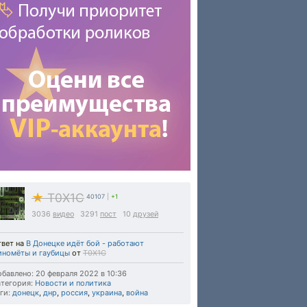
★
T0X1C
40107
|
+1
3036
видео
3291
пост
10
друзей
твет на
В Донецке идёт бой - работают
иномёты и гаубицы
от
T0X1C
бавлено: 20 февраля 2022 в 10:36
тегория:
Новости и политика
ги:
донецк
,
днр
,
россия
,
украина
,
война