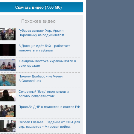
Скачать видео (7.66 Мб)
Похожее видео
Губарев заявил- Укр. Армия
Порошенку не подчиняется!
В Донецке идёт бой - работают
миномёты и гаубицы
Женщины востока Украины взяли в
руки оружие
Почему Донбасс - не Чечня
В.Соловейчик
Секретный 'бэтр' ополченцев и
логово 'сепаратистов'
Просьба ДНР о принятии в состав РФ
!
Сергей Глазьев - Задание от США для
укр. нацистов - Мировая война.