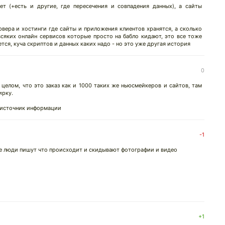
 (+есть и другие, где пересечения и совпадения данных), а сайты
ервера и хостинги где сайты и приложения клиентов хранятся, а сколько
всяких онлайн сервисов которые просто на бабло кидают, это все тоже
ся, куча скриптов и данных каких надо - но это уже другая история
0
в целом, что это заказ как и 1000 таких же ньюсмейкеров и сайтов, там
ирку.
е источник информации
↓
-1
где люди пишут что происходит и скидывают фотографии и видео
+1