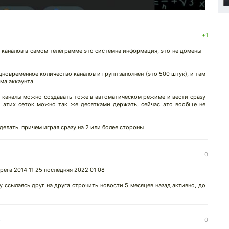
↓
+1
 каналов в самом телеграмме это системна информация, это не домены -
дновременное количество каналов и групп заполнен (это 500 штук), и там
ома аккаунта
ти каналы можно создавать тоже в автоматическом режиме и вести сразу
и этих сеток можно так же десятками держать, сейчас это вообще не
елать, причем играя сразу на 2 или более стороны
↓
0
рега 2014 11 25 последняя 2022 01 08
 ссылаясь друг на друга строчить новости 5 месяцев назад активно, до
↓
0