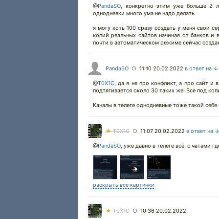
@
PandaSO
,
конкретно этим уже больше 2 лет
однодневки много ума не надо делать
я могу хоть 100 сразу создать у меня свои с
копий реальных сайтов начиная от банков и 
почти в автоматическом режиме сейчас создает
PandaSO
11:10 20.02.2022
в ответ на ↓
○
@
T0X1C
,
да я не про конфликт, а про сайт и 
подтягивается около 30 таких же. Все под коп
Каналы в телеге однодневные тоже такой себ
★
T0X1C
11:07 20.02.2022
в ответ на 
○
@
PandaSO
,
уже давно в телеге всё, с чатами 
раскрыть все картинки
★
T0X1C
10:36 20.02.2022
○