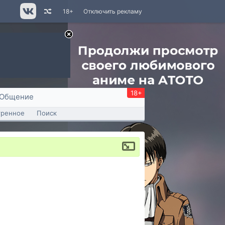
18+
Отключить рекламу
18+
Общение
тренное
Поиск