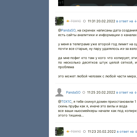
★
T0X1C
11:31 20.02.2022
в ответ на 
○
@
PandaSO
,
на скринах написаны дата создания
есть сайты аналитики и информации о каналах
у меня в телеграме уже второй год лимит на о
почти все старые, ну пару удалялось из-за взл
да мне пофиг кто там у кого что копирует, э
по несколько десятков штук целой сеткой, 
проблема
это может любой человек с любой части мира д
PandaSO
11:25 20.02.2022
в ответ на 
○
@
T0X1C
,
я тебе скинул домен приостановили 1 
скинь пруфы как я, иначе это вилы и вода
все ваши ньюсмейкеры начали как под копирку
этого тишина...
★
T0X1C
11:23 20.02.2022
в ответ на 
○