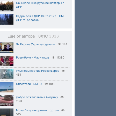
Обыкновенные русские шахтеры в
ДНР
Кадры боя в ДНР 18.02.2022 - НМ
ДНР // Горловка
Еще от автора T0X1C
3036
Як Европа Украину сдавала.
144
Розенбаум - Мариуполь
11380
Ульяновы против Робеспьеров
451
Спасатели НИИ БУ
908
Добро пожаловать в Америку
1173
Мона Лизу накормили тортом
515