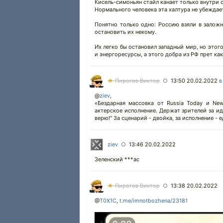
Кисель-симоньян стайл канает только внутри 
Нормального человека эта халтура не убеждае
Понятно только одно: Россию взяли в заложн
остановить их некому.
Их легко бы остановил западный мир, но этого
и энергоресурсы, а этого добра из РФ прет как
★
Пирогов Виктор
13:50 20.02.2022
в
○
@
ziev
,
«Бездарная массовка от Russia Today и Ne
актерское исполнение. Держат зрителей за ид
верю!" За сценарий - двойка, за исполнение - 
ziev
13:46 20.02.2022
○
Зеленский ***ас
★
Пирогов Виктор
13:38 20.02.2022
○
@
T0X1C
,
t.me/imnotbozhena/23181