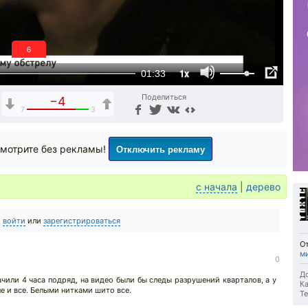
5
1x
01:33
Поделиться
−4
7
3
Отключить рекламу
мотрите без рекламы!
с начала
|
дерево
о
войти
или
зарегистрироваться
О
м
↓
0
До
ачили 4 часа подряд, на видео были бы следы разрушений кварталов, а у
Ка
не и все. Белыми нитками шито все.
Те