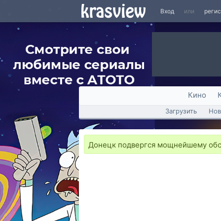
Вход
или
реги
Кино
Загрузить
Нов
Донецк подвергся мощнейшему об