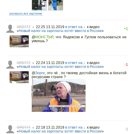
раскрыть все картинки
GFD777
22:25 13.11.2019
в ответ на ↓
к видео
○
+1
«
Новый налог на зарплаты хотят ввести в России
»
@
MOHCTbIP
,
что Яндексом и Гуглом пользоваться не
умеешь ?
GFD777
22:24 13.11.2019
в ответ на ↓
к видео
○
-1
«
Новый налог на зарплаты хотят ввести в России
»
@
Зорге
,
это чё , по твоему достойная жизнь в богатой
ресурсами стране ?
GFD777
22:18 13.11.2019
в ответ на ↓
к видео
○
0
«
Новый налог на зарплаты хотят ввести в России
»