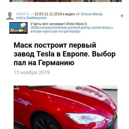
GFD777
22:03 21.11.2019
к видео «
У Илона Маска
○
-6
опять бомбануло
»
У ваты все загнивает Илон Маск ))
360tv.ru/news/mir/mask-postroit-pervyj-zavod-tesla-v-
evrope-vybor-pal-na-germaniju/