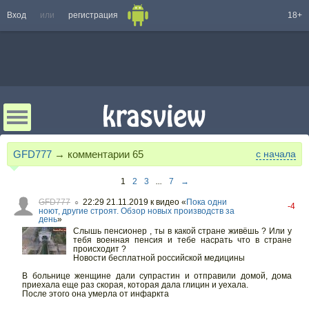
Вход
или
регистрация
18+
GFD777
→ комментарии
65
с начала
1
2
3
...
7
→
GFD777
22:29 21.11.2019
к видео «
Пока одни
○
-4
ноют, другие строят. Обзор новых производств за
день
»
Слышь пенсионер , ты в какой стране живёшь ? Или у
тебя военная пенсия и тебе насрать что в стране
происходит ?
Новости бесплатной российской медицины
В больнице женщине дали супрастин и отправили домой, дома
приехала еще раз скорая, которая дала глицин и уехала.
После этого она умерла от инфаркта