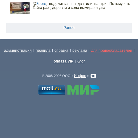
@
Зорге
,
поделиться на два или на три .Потому что
Тайга раз , деревни и села вымирают два
Ранее
администрация
правила
справка
реклама
для правообладателей
|
|
|
|
|
оплата VIP
блог
|
Инфон
© 2008-2026 ООО «
»