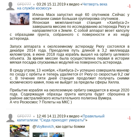
GFD777
03:26 15.11.2019
к видео «
Четверть века
○
-1
на службе космосу
»
Илона Маск запустил ещё 60 спутников .Сейчас у
компании самая большая группировка спутников .
Японская межпланетная станция «Хаябуса-2»
завершила миссию по исследованию астероида Рюгу и
направляется к Земле. С собой аппарат везет капсулу
с образцами грунта, собранного с поверхности и из недр
астероида.
Запуск аппарата к околоземному астероиду Рюгу состоялся в
декабре 2014 года. Преодолев путь длиной в 3,2 миллиарда
километров, в июне 2018 года корабль вышел на орбиту целевого
объекта. За время миссии была осуществлена первая в истории
мягкая посадка спускаемых модулей на поверхность астероида.
В среду утром, 13 ноября, «Хаябуса-2» успешно совершила маневр
по сходу с орбиты и теперь удаляется от Рюгу со скоростью 9,2 см/
с. В течение пяти дней станция продолжит получать снимки
космического камня, пока не выйдет за пределы сферы Хилла.
Прибытие корабля на околоземную орбиту ожидается в конце 2020
года. Содержащая образцы грунта капсула будет сброшена в
районе австралийского испытательного полигона Вумера.
А что Роскосмос ? Полеты на МКС )
GFD777
12:46 14.11.2019
к видео «
Правильный
○
-1
капитализм: "Сюда приходят умирать!"
»
@
Voytkevich
,
как одеты бомжи