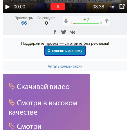
1x
00:00
08:38
5
Просмотры
За сегодня
+7
66
0
1
8
Поддержите проект — смотрите без рекламы!
Отключить рекламу
Читать комментарии