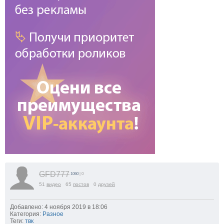
GFD777
1060
| 0
51
видео
65
постов
0
друзей
Добавлено: 4 ноября 2019 в 18:06
Категория:
Разное
Теги:
твк