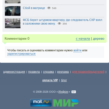
Сбой в матрице
546
ФСБ берет штурмом квартиру, где следователь СКР взял
в заложники свою жену.
356
Комментарии
0
с начала
|
дерево
Чтобы писать и оценивать комментарии нужно
войти
или
зарегистрироваться
администрация
правила
справка
реклама
для правообладателей
|
|
|
|
|
оплата VIP
блог
|
Инфон
© 2008-2026 ООО «
»