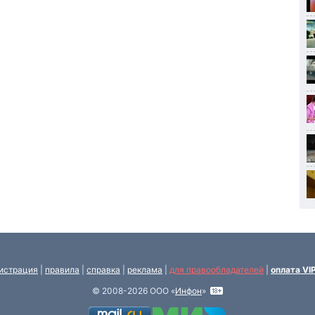
истрация
|
правила
|
справка
|
реклама
|
для правообладателей
|
оплата VI
© 2008-2026 ООО «
Инфон
»