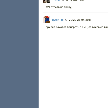
АУ) ответь на личку)
qwert_cp
20:20 25.04.2011
○
привет, захотел поиграть в EVE, свяжись со м