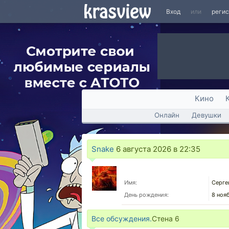
Вход
или
реги
Кино
Онлайн
Девушки
Snake
6 августа 2026 в 22:35
Имя:
Серге
День рождения:
8 ноя
Все обсуждения.
Стена
6