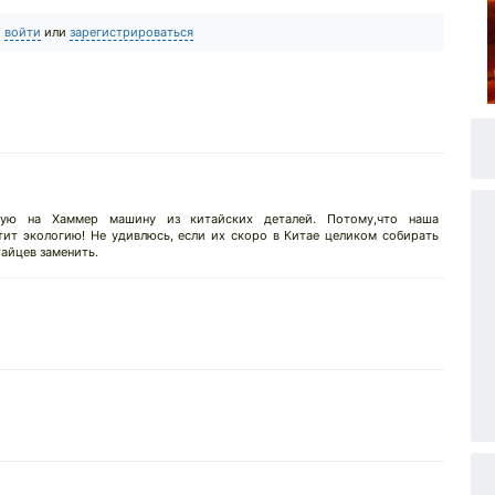
о
войти
или
зарегистрироваться
ую на Хаммер машину из китайских деталей. Потому,что наша
тит экологию! Не удивлюсь, если их скоро в Китае целиком собирать
тайцев заменить.