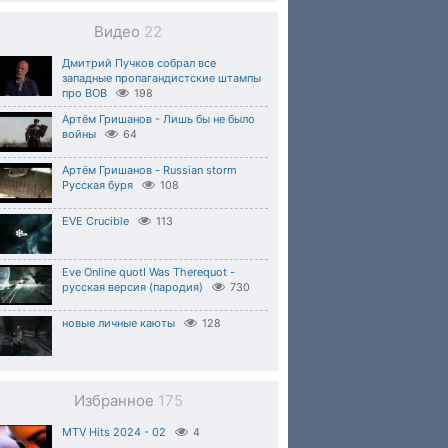
Видео
22
Дмитрий Пучков собрал все
западные пропагандистские штампы
про ВОВ
198
Артём Гришанов - Лишь бы не было
войны
64
Артём Гришанов - Russian storm
Русская буря
108
EVE Crucible
113
Eve Online quotI Was Therequot -
русская версия (пародия)
730
новые личные каюты
128
Избранное
175
MTV Hits 2024 - 02
4