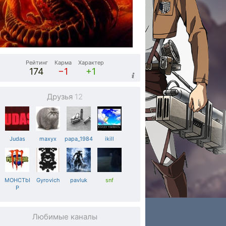
Рейтинг
Карма
Характер
174
−1
+1
Друзья
12
Judas
maxyx
papa_1984
ikill
MOHCTbI
Gyrovich
pavluk
snf
P
Любимые каналы