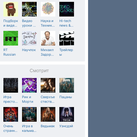
Подборк
Видео
Наука и
Hi-tech
и виде
…
уроки
…
Техник
…
news &
…
RT
Научпок
Михаил
Трейлер
Russian
Задор
…
ы
Смотрит
Игра
Рик и
Сверхъе
Пацаны
престо
…
Морти
стеств
…
Очень
Игра в
Ведьмак
Уэнсдэй
странн
…
кальма
…