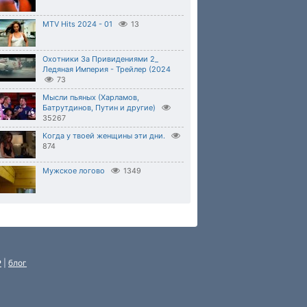
MTV Hits 2024 - 01
13
Охотники За Привидениями 2_
Ледяная Империя - Трейлер (2024
73
Мысли пьяных (Харламов,
Батрутдинов, Путин и другие)
35267
Когда у твоей женщины эти дни.
874
Мужское логово
1349
P
|
блог