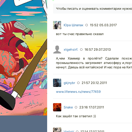
Чтобы писать и оценивать комментарии нужн
Юра Шлапак
15:52 05.03.2017
○
вот ты счас правильно сказал
xtgehsirf.
16:57 29.07.2013
○
А,чем Хаммер в пролёте? Сделали похож
промышленность загрязняет атмосферу и,пор
начнут. Даешь всё китайское! И нас пора на Ки
gkjnybr
21:57 20.12.2011
○
www.lifenews.ru/news/77459
Snake
23:16 17.07.2011
○
Как зашёл так ответил :))
ViniloV
17:14 17.07.2011
○