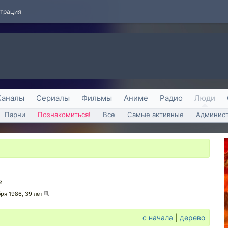
страция
Каналы
Сериалы
Фильмы
Аниме
Радио
Люди
Парни
Познакомиться!
Все
Самые активные
Админист
й
бря 1986, 39 лет
с начала
|
дерево