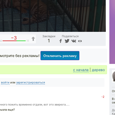
Закладки
Поделиться
−3
1
14
11
Отключить рекламу
мотрите без рекламы!
с начала
|
дерево
о
войти
или
зарегистрироваться
О
-2
В 
се
чного пожить временно отдали, вот это зверюга.....
грызла еще?
До
Ка