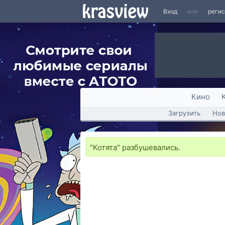
Вход
или
реги
Кино
Загрузить
Нов
"Котята" разбушевались.