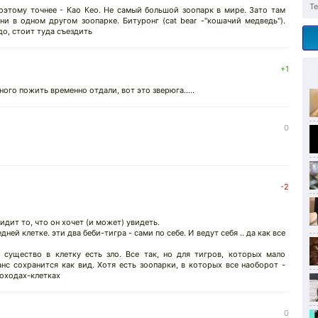
Те
поэтому точнее - Као Кео. Не самый большой зоопарк в мире. Зато там
ни в одном другом зоопарке. Битуронг (cat bear -"кошачий медведь").
до, стоит туда съездить
+1
ного пожить временно отдали, вот это зверюга.....
0
-2
идит то, что он хочет (и может) увидеть.
ей клетке. эти два беби-тигра - сами по себе. И ведут себя .. да как все
 существо в клетку есть зло. Все так, но для тигров, которых мало
нс сохранится как вид. Хотя есть зоопарки, в которых все наоборот -
роходах-клетках
0