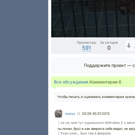
Просмотры
За сегодня
591
0
Поддержите проект — с
Все обсуждения.
Комментарии
6
Чтобы писать и оценивать комментарии нужн
maxyx
20:29 30.07.2012
○
хе-хе, мне тут курильского бобтейла 3-х меся
ты попал, бро) и как зверюга себя ведет, не за
Кхао-кхео... Был там в феврале.