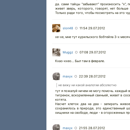
да. сами тайцы "забывают" произносить "х", 
живет зверь, которого, говорят, нет больше 
Только ради того, чтобы посмотреть на это чу
slon48
11:54 29.07.2012
○
хе-хе, мне тут курильского бобтейла 3-х месяч
Muggz
07:08 29.07.2012
○
Кхао-кхео... Был там в феврале.
maxyx
22:39 28.07.2012
○
не вижу ни какой аналогии абсолютно
тут я пожалуй ничем не могу помочь. каждый в
тигренок, вскормленный свиньей, живет в соседн
котята.
Насчет клеток два на два - запирать живое
сохранилось в природе, это единственный ша
хищники на свободе, люди - в огороженных п
maxyx
21:55 28.07.2012
○