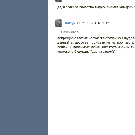
да, и sorry за качество видео. снимал камерой
maxyx
21:53 28.07.2012
○
я извиняюсь
попробую ответить с той же степенью занудств
данный видеоответ основан не на противопос
кошек. У маленьких домашних котэ и юных тиг
положено будущим "царям зверей"