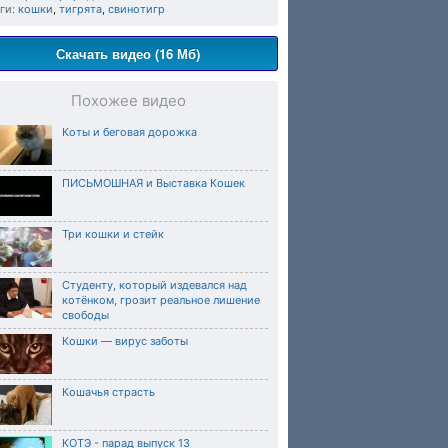
ги:
кошки
,
тигрята
,
свинотигр
Скачать видео (16 Мб)
Похожее видео
Коты и беговая дорожка
ПИСЬМОШНАЯ и Выставка Кошек
Три кошки и стейк
Студенту, который издевался над
котёнком, грозит реальное лишение
свободы
Кошки — вирус заботы
Кошачья страсть
КОТЭ - парад выпуск 13