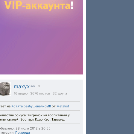
maxyx
239
| 0
16
видео
3676
постов
32
друга
твет на
Котята разбушевались!!!
от
Metalist
качестве бонуса: тигренок на воспитании у
мьи свиней. Зоопарк Кхао Кео, Таиланд
бавлено: 28 июля 2012 в 20:55
тегория:
Природа