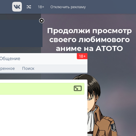
18+
Отключить рекламу
18+
Общение
тренное
Поиск