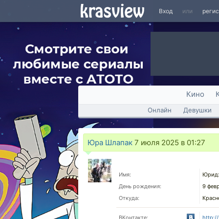
Вход
или
реги
Кино
Онлайн
Девушки
Юра Шлапак
7 июля 2025 в 01:27
Имя:
Юрид
День рождения:
9 фев
Откуда:
Красн
ВКонтакте:
http:/