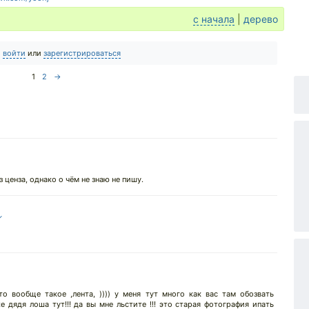
с начала
|
дерево
о
войти
или
зарегистрироваться
1
2
→
 ценза, однако о чём не знаю не пишу.
↓
это вообще такое ,лента, )))) у меня тут много как вас там обозвать
е дядя лоша тут!!! да вы мне льстите !!! это старая фотография ипать