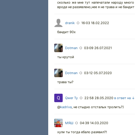
сколько же мне тут напечатали народу много )
вроде не раззявлено,нее я не трава и не бандит ,
dranik
16:03 18.02.2022
○
бандит 90х
Dotman
03:09 26.07.2021
○
ты крутой
Dotman
03:12 05.07.2020
○
трава ты?
Qwer Ty
22:58 28.05.2020
в ответ на ↓
○
@
kadriva
,
не стыдно отсталых тролить?)
МЯШ
04:39 14.03.2020
○
хули ты тогда ебало разявил?!