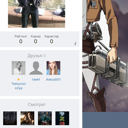
Рейтинг
Карма
Характер
0
0
0
Друзья
9
★
таня1
Алиса501
Treisyvict
oriya
Смотрит