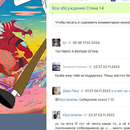
Все обсуждения.
Стена
14
Чтобы писать и оценивать комментарии нужн
tjx
00:36 17.02.2024
○
ТЫ ГАВНО А ФИЛЬМ ОГОНЬ
Генерал Россия
22:27 22.11.2023
○
Краба жму тебе за поддержку. Пишу жёстко без
Дядя Лёха
01:21 04.11.2022
в ответ на 
○
@
Юра Шлапак
,
Сибирский хохол ? )))
Юра Шлапак
22:37 03.11.2022
○
ух ты епта !!! тут чё лента какая то, а чё 
поклонников собеседников до х ... много даж