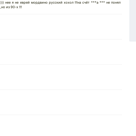
)) нее я не еврей мордвино русский хохол !!!на счёт ***а *** не понял
но из 90-х !!!