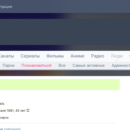
страция
Каналы
Сериалы
Фильмы
Аниме
Радио
Люди
Парни
Познакомиться!
Все
Самые активные
Админист
жЪ
раля 1981, 45 лет
оярск
/vk.com/yoorij