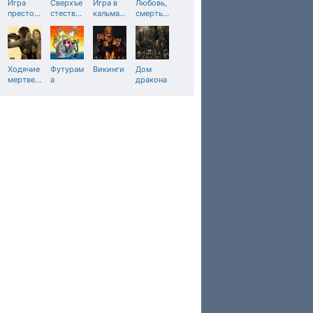
Игра
Сверхъе
Игра в
Любовь,
престо
…
стеств
…
кальма
…
смерть
…
Ходячие
Футурам
Викинги
Дом
мертве
…
а
дракона