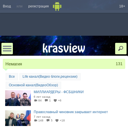
Вход
или
регистрация
18+
Немагия
131
Все
Life канал(Видео блоги,рецензии)
Основной канал(ВидеоОбзор)
МИЛЛИАРДЕРЫ - ФСБШНИКИ
6 лет назад
84
1
+6
13:01
Православный чиновник закрывает интернет
7 лет назад
148
5
+18
12:01