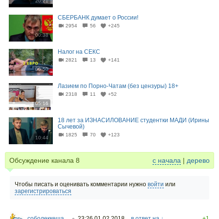
20:21
СБЕРБАНК думает о России!
2954
56
+245
00:38
Налог на СЕКС
2821
13
+141
00:50
Лазием по Порно-Чатам (без цензуры) 18+
2318
11
+52
05:16
18 лет за ИЗНАСИЛОВАНИЕ студентки МАДИ (Ирины
Сычевой)
1825
70
+123
10:44
Обсуждение канала
8
с начала
|
дерево
Чтобы писать и оценивать комментарии нужно
войти
или
зарегистрироваться
соболеккеша
23:26 01.02.2018
в ответ на ↓
+1
○