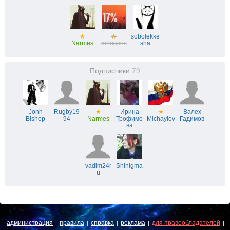
★
★
sobolekke
Narmes
m1nacris
sha
Подписчики
79
Jonh
Rugby19
★
Ирина
★
Валех
Bishop
94
Narmes
Трофимо
Michaylov
Гадимов
ва
vadim24r
Shinigma
u
администрация
правила
справка
реклама
для правообладателей
|
|
|
|
|