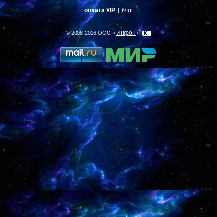
оплата VIP
блог
|
Инфон
© 2008-2026 ООО «
»