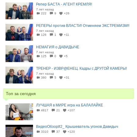
Репер БАСТА - АГЕНТ КРЕМЛЯ!
7 лет назад
222
9
+26
13:21
РЕПЕРЫ против ВЛАСТИ! Отменяем ЭКСТРЕМИЗМ!!
7 лет назад
126
1
+11
14:12
НЕМАГИЯ о ДАВИДЫЧЕ
7 лет назад
125
0
+5
11:37
ТРЕНЕР - ИЗВР@ЕНЕЦ. Кадры с ДРУГОЙ КАМЕРЫ!
7 лет назад
380
5
+31
11:41
Топ за сегодня
ЛУЧШАЯ в МИРЕ игра на БАЛАЛАЙКЕ
4817
21
+107
00:36
ВидеоОбзор#2_ Крышеватель угонов Давидыч
3310
37
+120