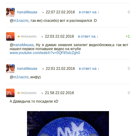
папаМишка
22:07 22.02.2016
в ответ на ↓
0
○
@
m1nacris
,
так же) спасибо) вот и распиарился :D
★
m1nacris
22:03 22.02.2016
в ответ на ↓
+1
○
@
папаМишка
,
Ну я думаю немагия запилит видеобложик,а так вот
нашел первое попавшее видео на ютубе
www.youtube.com/watch?v=0QF85dzZgh0
папаМишка
22:01 22.02.2016
в ответ на ↓
0
○
@
m1nacris
,
инфу)
★
m1nacris
21:58 22.02.2016
0
○
А Давидыча то посадили xD