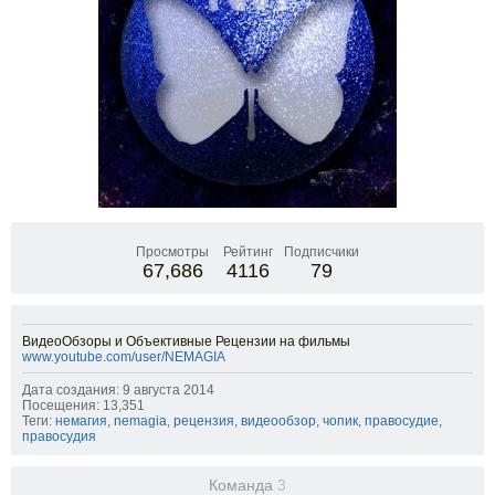
Просмотры
Рейтинг
Подписчики
67,686
4116
79
ВидеоОбзоры и Объективные Рецензии на фильмы
www.youtube.com/user/NEMAGIA
Дата создания: 9 августа 2014
Посещения: 13,351
Теги:
немагия
,
nemagia
,
рецензия
,
видеообзор
,
чопик
,
правосудие
,
правосудия
Команда
3