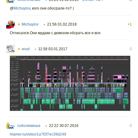
@
Michaylov
,
кого они обосрали-то? )
★
Michaylov
21:56 01.02.2018
+1
○
Отписался.Они мудаки с девизом обсрать все и вся.
★
xrust
11:58 03.01.2017
0
○
соболеккеша
22:22 30.07.2016
0
○
hlamer.ru/video/1a7f2f7ec39d249