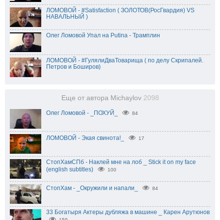
ЛОМОВОЙ - #Satisfaction ( ЗОЛОТОВ(РосГвардия) VS
НАВАЛЬНЫЙ )
Олег Ломовой Упал на Putinа - Трамплин
ЛОМОВОЙ - #ГулялиДваТоварища ( по делу Скрипалей.
Петров и Боширов)
Еще от автора Michaylov
2098
Олег Ломовой - _ПОХУЙ_
84
ЛОМОВОЙ - Экая свинота!_
17
СтопХамСПб - Наклей мне на лоб _ Stick it on my face
(english subtitles)
100
СтопХам - _Окружили и напали_
84
33 Богатыря Актеры дубляжа в машине _ Карен Арутюнов
159