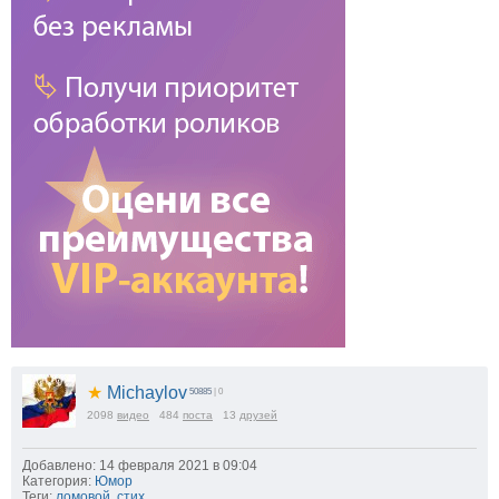
★
Michaylov
50885
| 0
2098
видео
484
поста
13
друзей
Добавлено: 14 февраля 2021 в 09:04
Категория:
Юмор
Теги:
ломовой
,
стих