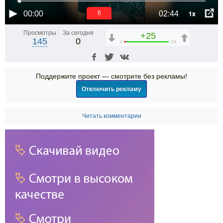
1x
00:00
02:44
6
Просмотры
За сегодня
+25
145
0
3
28
Поддержите проект — смотрите без рекламы!
Отключить рекламу
Читать комментарии