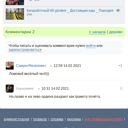
Безработный 80 уровня _ Доставщик еды _ Пародия
266
Комментарии
2
с начала
|
дерево
Чтобы писать и оценивать комментарии нужно
войти
или
зарегистрироваться
СамуилЯковлевич
12:59 14.02.2021
+1
○
Ломовой весёлый чел!)))
Герасимов
10:31 14.02.2021
0
○
На право и на лево ордена раздают как грамоту почёта.
администрация
правила
справка
реклама
для правообладателей
|
|
|
|
|