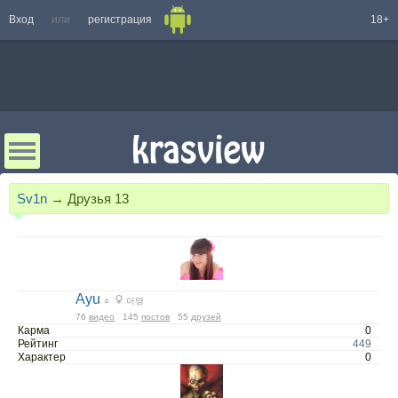
Вход
или
регистрация
18+
Sv1n
→
Друзья
13
Ayu
○
아영
76
видео
145
постов
55
друзей
Карма
0
Рейтинг
449
Характер
0