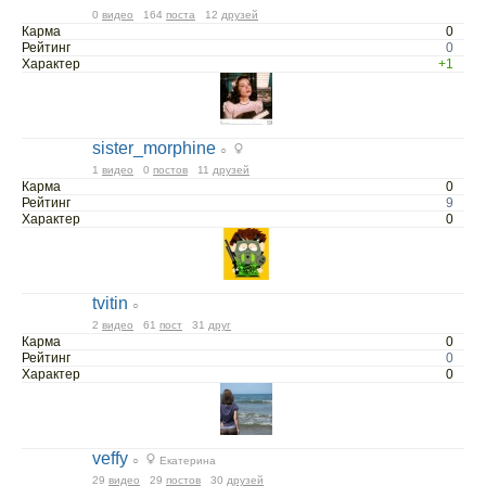
0
видео
164
поста
12
друзей
Карма
0
Рейтинг
0
Характер
+1
sister_morphine
○
1
видео
0
постов
11
друзей
Карма
0
Рейтинг
9
Характер
0
tvitin
○
2
видео
61
пост
31
друг
Карма
0
Рейтинг
0
Характер
0
veffy
○
Екатерина
29
видео
29
постов
30
друзей