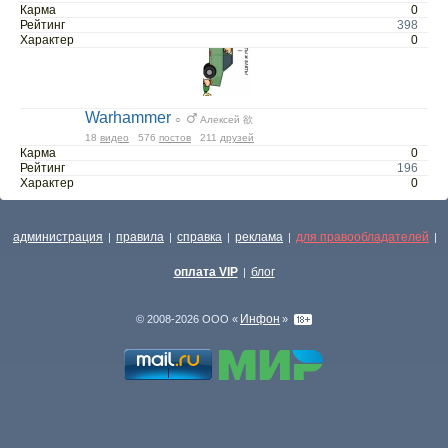
Карма
0
Рейтинг
398
Характер
0
Warhammer
○
Алексей 欲
18
видео
576
постов
211
друзей
Карма
0
Рейтинг
196
Характер
0
администрация
правила
справка
реклама
для правообладателей
|
|
|
|
|
оплата VIP
блог
|
Инфон
© 2008-2026 ООО «
»