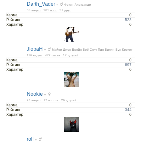
Darth_Vader
○
Фокин Александр
58
видео
281
пост
31
друг
Карма
0
Рейтинг
523
Характер
0
JIopaH
○
Майор Джон Брейн Боб Спич Пин Билли Бун Крокет
116
видео
472
поста
17
друзей
Карма
0
Рейтинг
897
Характер
0
Nookie
○
24
видео
17
постов
26
друзей
Карма
0
Рейтинг
344
Характер
0
roll
○