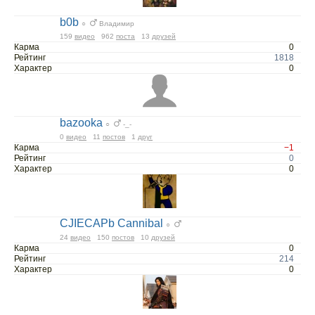
b0b
○
Владимир
159
видео
962
поста
13
друзей
Карма
0
Рейтинг
1818
Характер
0
bazooka
○
-_-
0
видео
11
постов
1
друг
Карма
−1
Рейтинг
0
Характер
0
CJIECAPb Cannibal
○
24
видео
150
постов
10
друзей
Карма
0
Рейтинг
214
Характер
0