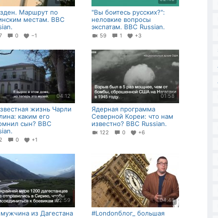
зден. Маршрут по
"Вы боитесь русских?":
инским местам. BBC
неловкие вопросы
ian.
экспатам. BBC Russian.
27
0
−1
59
1
+3
04:12
01:58
звестная жизнь Чарли
Ядерная программа
лина: каким его
Северной Кореи: что нам
омнил сын? BBC
известно? BBC Russian.
ian.
122
0
+6
22
0
+1
02:59
04:48
 мужчина из Дагестана
#Londonблог_ большая