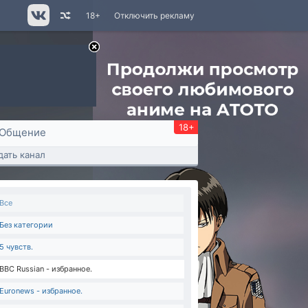
18+
Отключить рекламу
18+
Общение
дать канал
Все
Без категории
5 чувств.
BBC Russian - избранное.
Euronews - избранное.