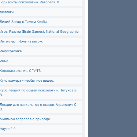
Горизонты психологии. RezonansTV.
Диалоги.
Дикий Запад с Тимом Керби.
Игры Разума (Brain Games). National Geographic
Интеллект. Ночь на пятом.
Инфографика.
Иные.
Конфликтология. СГУ-ТВ.
Кунсткамера - необычное видео.
Курс лекций по общей психологии. Петухов В.
В.
Лекции для психологов о сказке. Агранович С.
З.
Миллион вопросов о природе.
Наука 2.0.