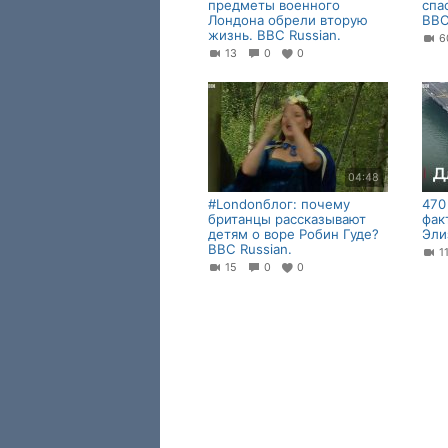
предметы военного
спа
Лондона обрели вторую
BBC
жизнь. BBC Russian.
13
0
0
04:48
#Londonблог: почему
470
британцы рассказывают
фак
детям о воре Робин Гуде?
Эли
BBC Russian.
1
15
0
0