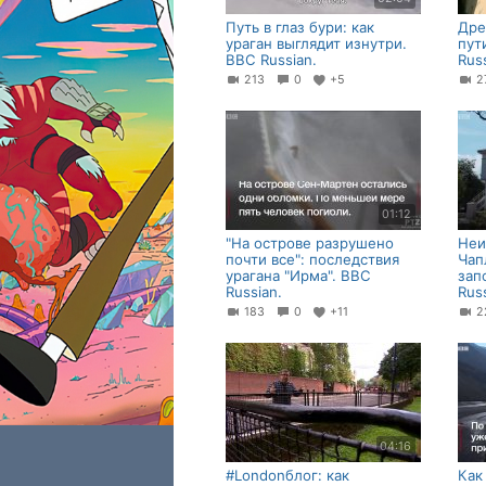
Путь в глаз бури: как
Дре
ураган выглядит изнутри.
пут
BBC Russian.
Russ
213
0
+5
01:12
"На острове разрушено
Неи
почти все": последствия
Чап
урагана "Ирма". BBC
зап
Russian.
Russ
183
0
+11
04:16
#Londonблог: как
Как