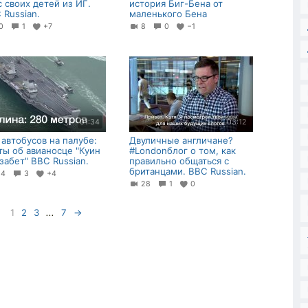
с своих детей из ИГ.
история Биг-Бена от
 Russian.
маленького Бена
60
1
+7
8
0
−1
01:34
03:12
 автобусов на палубе:
Двуличные англичане?
ты об авианосце "Куин
#Londonблог о том, как
забет" BBC Russian.
правильно общаться с
британцами. BBC Russian.
14
3
+4
28
1
0
1
2
3
...
7
→