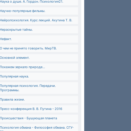
Наука о душе. А. Гордон. Психология21.
Научно-популярные фильмы.
Нейропсихология. Курс лекций. Ахутина Т. В.
Нераскрытые тайны.
Нефакт.
О чем не принято говорить. МирТВ.
Основной элемент.
Покажем зеркало природе...
Популярная наука.
Популярная психология. Передачи.
Программы.
Правила жизни.
Пресс-конференция В. В. Путина - 2016
Происшествия - Бушующая планета
Психология обмана - Философия обмана. СГУ-