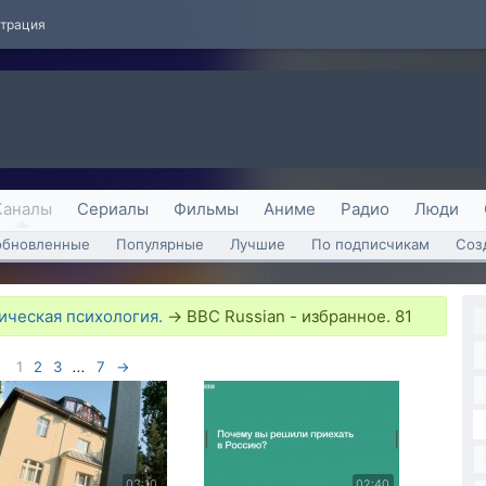
страция
Каналы
Сериалы
Фильмы
Аниме
Радио
Люди
обновленные
Популярные
Лучшие
По подписчикам
Соз
ическая психология.
→
BBC Russian - избранное. 81
1
2
3
...
7
→
03:10
02:40