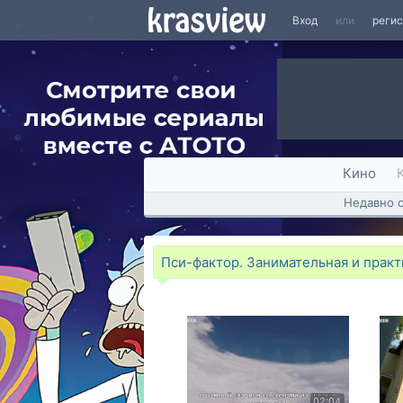
Вход
или
реги
Кино
Недавно 
Пси-фактор. Занимательная и практ
02:04