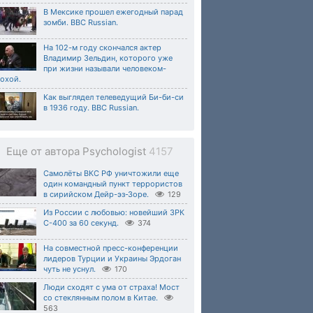
В Мексике прошел ежегодный парад
зомби. BBC Russian.
На 102-м году скончался актер
Владимир Зельдин, которого уже
при жизни называли человеком-
охой.
Как выглядел телеведущий Би-би-си
в 1936 году. BBC Russian.
Еще от автора Psychologist
4157
Самолёты ВКС РФ уничтожили еще
один командный пункт террористов
в сирийском Дейр-эз-Зоре.
129
Из России с любовью: новейший ЗРК
С-400 за 60 секунд.
374
На совместной пресс-конференции
лидеров Турции и Украины Эрдоган
чуть не уснул.
170
Люди сходят с ума от страха! Мост
со стеклянным полом в Китае.
563