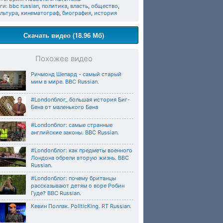
ги:
bbc russian
,
политика
,
власть
,
общество
,
льтура
,
кинематограф
,
биография
,
история
Скачать видео (18.96 Мб)
Похожее видео
Ричмонд Шепард - самый старый
мим в мире. BBC Russian.
#Londonблог_ большая история Биг-
Бена от маленького Бена
#Londonблог: самые странные
английские законы. BBC Russian.
#Londonблог: как предметы военного
Лондона обрели вторую жизнь. BBC
Russian.
#Londonблог: почему британцы
рассказывают детям о воре Робин
Гуде? BBC Russian.
Кевин Поллак. PoliticKing. RT Russian.