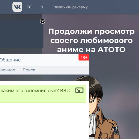
18+
Отключить рекламу
18+
Общение
тренное
Поиск
 каким его запомнил сын? BBC