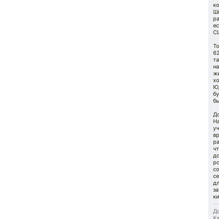
ко
Шв
ра
ес
СШ
То
62
та
на
жи
хо
Ю
бу
бы
До
На
уч
вр
ра
ч
д
ро
с
се
дл
за
ки
До
Ка