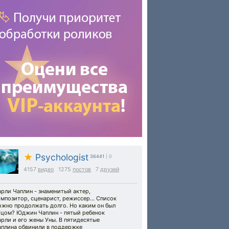
★
Psychologist
36441
| 0
4157
видео
1275
постов
7
друзей
рли Чаплин - знаменитый актер,
мпозитор, сценарист, режиссер... Список
ожно продолжать долго. Но каким он был
тцом? Юджин Чаплин - пятый ребенок
рли и его жены Уны. В пятидесятые
аплина обвинили в поддержке