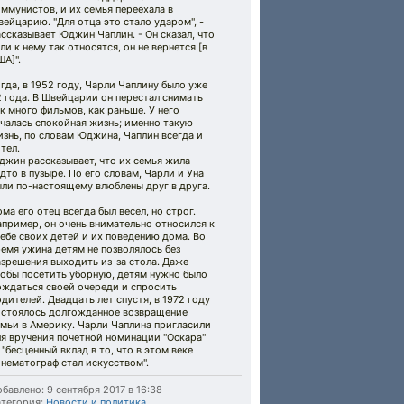
ммунистов, и их семья переехала в
ейцарию. "Для отца это стало ударом", -
ссказывает Юджин Чаплин. - Он сказал, что
ли к нему так относятся, он не вернется [в
А]".
гда, в 1952 году, Чарли Чаплину было уже
 года. В Швейцарии он перестал снимать
к много фильмов, как раньше. У него
чалась спокойная жизнь; именно такую
знь, по словам Юджина, Чаплин всегда и
тел.
джин рассказывает, что их семья жила
дто в пузыре. По его словам, Чарли и Уна
ли по-настоящему влюблены друг в друга.
ма его отец всегда был весел, но строг.
пример, он очень внимательно относился к
ебе своих детей и их поведению дома. Во
емя ужина детям не позволялось без
зрешения выходить из-за стола. Даже
тобы посетить уборную, детям нужно было
ождаться своей очереди и спросить
дителей. Двадцать лет спустя, в 1972 году
остоялось долгожданное возвращение
мьи в Америку. Чарли Чаплина пригласили
я вручения почетной номинации "Оскара"
 "бесценный вклад в то, что в этом веке
нематограф стал искусством".
бавлено: 9 сентября 2017 в 16:38
тегория:
Новости и политика