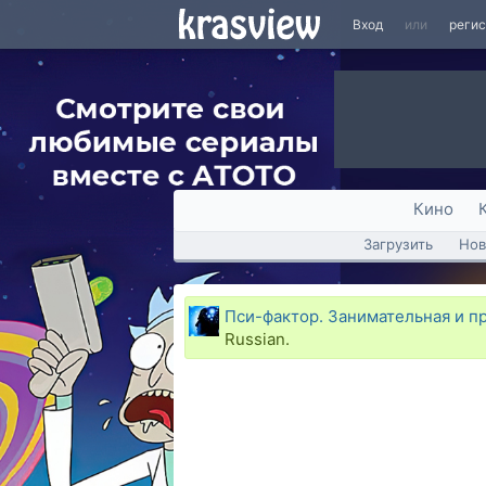
Вход
или
реги
Кино
Загрузить
Нов
Пси-фактор. Занимательная и п
Russian.