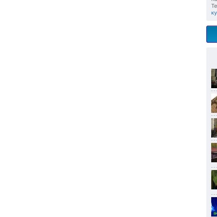
Те
ку