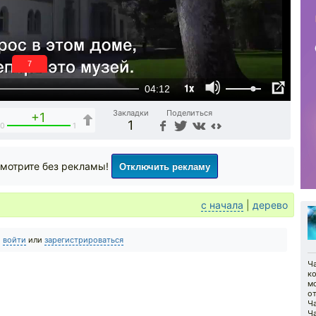
6
1x
04:12
Закладки
Поделиться
+1
1
0
1
Отключить рекламу
мотрите без рекламы!
с начала
|
дерево
о
войти
или
зарегистрироваться
Ча
ко
м
о
Ча
Ч