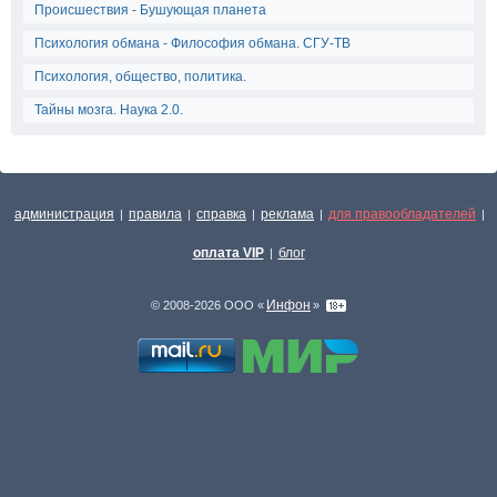
Происшествия - Бушующая планета
Психология обмана - Философия обмана. СГУ-ТВ
Психология, общество, политика.
Тайны мозга. Наука 2.0.
администрация
правила
справка
реклама
для правообладателей
|
|
|
|
|
оплата VIP
блог
|
Инфон
© 2008-2026 ООО «
»