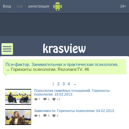
Вход
или
регистрация
18+
Пси-фактор. Занимательная и практическая психология.
→
Горизонты психологии. RezonansTV. 46
1
2
3
4
→
Психология семейных отношений. Горизонты
психологии. 18.02.2013.
7
1
+1
20:15
Зависимости. Горизонты психологии. 04.02.2013.
6
0
0
19:55