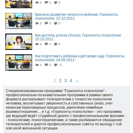
4
0
0
26:50
Кризисы развития личности ребенка. Горизонты
психологии. 22.10.2012.
5
0
0
21:48
Как достичь успеха (Успех). Горизонты психологии.
15.10.2012.
4
0
0
20:49
Как подготовить ребенка к детскому саду. Горизонты
психологии. 24.09.2012.
4
0
+1
24:31
1
2
3
4
→
Специализированная программа "Горизонты психологии" -
профессионально-познавательная программа в рамках своего
формата рассказывает телезрителям о тонкостях психологии
человека, воспитывает уверенность в собственных силах, учит
нюансам переговорных процессов, укрепляем семейные
взаимоотношения.... и т.д. «Горизонты психологии» - это программа
где ведущий ведёт студийный диалог с профессиональными врачами -
- психологами, психотерапевтами, а также разбираются обращения
телезрителей и даются профессиональные советы по выходу с той
или иной жизненной ситуации