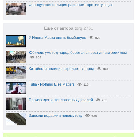
Французская полиция разгоняет протестующих
Еще от автора torq
2751
У Илона Маска опять бомбануло
829
Юбилей: уже год народ борется с преступным режимом
209
Китайская полиция стреляет в народ
841
Tulia - Nothing Else Matters
110
Производство тепловозных дизелей
233
Завезли подарки к новому году
625