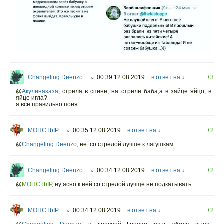
Changeling Deenzo
00:39 12.08.2019
в ответ на ↓
+3
○
@
Акулиназаза
,
стрела в спине, на стреле баба,а в зайце яйцо, в
яйце игла?
я все правильно поня
MOHCTbIP
00:35 12.08.2019
в ответ на ↓
+2
○
@
Changeling Deenzo
,
не. со стрелой лучше к лягушкам
Changeling Deenzo
00:34 12.08.2019
в ответ на ↓
+2
○
@
MOHCTbIP
,
ну ясно к ней со стрелой лучще не подкатывать
MOHCTbIP
00:34 12.08.2019
в ответ на ↓
+2
○