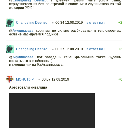
@
Changeling Deenzo
,
в древней Греции мать убила сына,
вернувшегося из боя со стрелой в спине. мож Акулиназаза из той
же серии ?!?!?!
Changeling Deenzo
00:34 12.08.2019
в ответ на ↓
+2
○
@
Акулиназаза
,
сори мы не сильно разбираемся в теплокровных
если не маскируемся под них!
Changeling Deenzo
00:27 12.08.2019
в ответ на ↓
+3
○
@
Акулиназаза
,
вот заведешь себе крысеныша также будешь
считать что все обязаны :)
и смениш ник на ЯжАкулиназаза,
MOHCTbIP
00:07 12.08.2019
+6
○
Арестовали инвалида