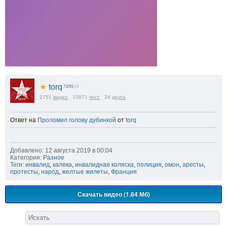
★
torq
73281
| 0
2751
видео
10871
пост
24
друга
Ответ на
Проломил голову дубинкой
от
torq
Добавлено: 12 августа 2019 в 00:04
Категория:
Разное
Теги:
инвалид
,
калека
,
инвалидная коляска
,
полиция
,
омон
,
аресты
,
протесты
,
народ
,
желтые жилеты
,
Франция
Скачать видео (1.64 Мб)