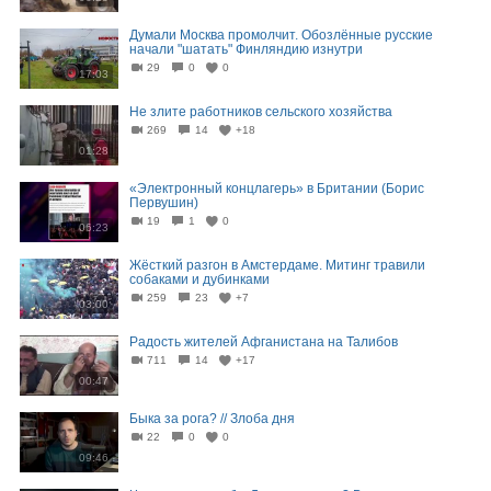
Думали Москва промолчит. Обозлённые русские
начали "шатать" Финляндию изнутри
29
0
0
17:03
Не злите работников сельского хозяйства
269
14
+18
01:28
«Электронный концлагерь» в Британии (Борис
Первушин)
19
1
0
06:23
Жёсткий разгон в Амстердаме. Митинг травили
собаками и дубинками
259
23
+7
03:00
Радость жителей Афганистана на Талибов
711
14
+17
00:47
Быка за рога? // Злоба дня
22
0
0
09:46