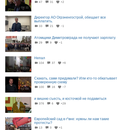
47
31
+2
04:11
Директор АО Огрэненгострой, обещает все
выплатить.
33
21
−1
00:40
Атомщики Димитровграда не получают зарплату.
29
9
−1
01:48
Непал
104
37
+6
03:33
Скакать, сами придумали? Или кто-то обкатывает
проверенную схему
100
16
−7
02:44
и вишню съесть, и косточкой не подавиться
376
6
+29
00:26
Европейский сад в г*вне: нужны ли нам такие
протесты?
13
0
+1
06:28