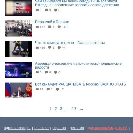
Чем занимался бы Ленин сегодня? Вызов эпохи.
Взгляд на наболевшие вопросы левого движения
0
0
0
01:17:51
Первомай в Париже
172
6
+12
00:39
Что-то крикнул в толпе... Гаага, протесты
486
8
+4
00:24
Американо-расейские патриотическо-полицайские
радости
5
0
0
14:08
Вот как будут РАСШАТЫВАТЬ Россию! ВАЖНО ЗНАТЬ
14
1
−2
22:24
1
2
3
...
17
→
администрация
правила
справка
реклама
для правообладателей
|
|
|
|
|