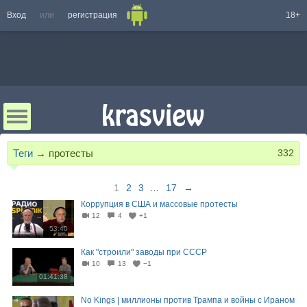
Вход
или
регистрация
18+
Теги
→
протесты
332
1
2
3
...
17
→
Коррупция в США и массовые протесты
12
4
+1
53:40
Как "строили" заводы при СССР
10
13
−1
01:41:38
No Kings | миллионы против Трампа и войны с Ираном