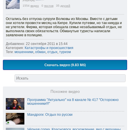
1554
видео
0
постов
35
друзей
Остались без отпуска супруги Волковы из Москвы. Вместе с детьми
они хотели провести месяц на Кипре. Купили путевки, но так никуда и
не улетели. Фирма, которая обещала семье незабываемый отдых, не
выполнила своих обязательств. Обманутые туристы написали
заявление в полицию.
Добавлено: 22 сентября 2011 в 15:44
Категория:
Катастрофы и происшествия
Теги:
мошенники
,
обман
,
отдых
,
туризм
Скачать видео (9.83 Мб)
Похожее видео
Программа "Актуально" на 8 канале № 417 "Осторожно
мошенники!!!"
Мандроги: Отдых по русски
Чёрная сопка, Красноярск, восхождение, вид с вершины.