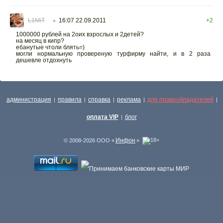
L1MiT
16:07 22.09.2011
+2
○
1000000 рублей на 2оих взрослых и 2детей?
на месяц в кипр?
ебанутые чтоли блять=)
могли нормальную провереную турфирму найти, и в 2 раза
дешевле отдохнуть
администрация
правила
справка
реклама
для правообладателей
|
|
|
|
|
оплата VIP
блог
|
Инфон
© 2008-2026 ООО «
»