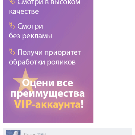
Логос
11536
| 0