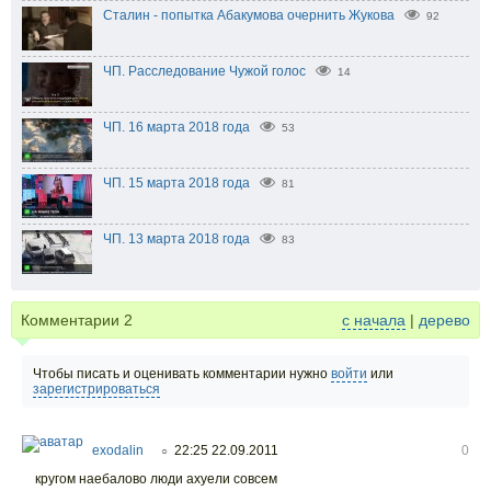
Сталин - попытка Абакумова очернить Жукова
92
ЧП. Расследование Чужой голос
14
ЧП. 16 марта 2018 года
53
ЧП. 15 марта 2018 года
81
ЧП. 13 марта 2018 года
83
Комментарии
2
с начала
|
дерево
Чтобы писать и оценивать комментарии нужно
войти
или
зарегистрироваться
exodalin
22:25 22.09.2011
0
○
кругом наебалово люди ахуели совсем