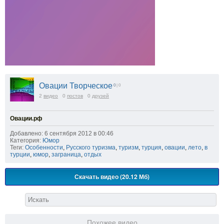
Овации Творческое
0
| 0
2
видео
0
постов
0
друзей
Овации.рф
Добавлено: 6 сентября 2012 в 00:46
Категория:
Юмор
Теги:
Особенности
,
Русского туризма
,
туризм
,
турция
,
овации
,
лето
,
в
турции
,
юмор
,
заграница
,
отдых
Скачать видео (20.12 Мб)
Похожее видео