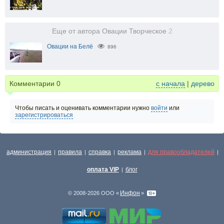
Еще от автора Овации Творческое
2
Овации на Белё
896
Комментарии
0
с начала
|
дерево
Чтобы писать и оценивать комментарии нужно
войти
или
зарегистрироваться
администрация
правила
справка
реклама
для правообладателей
|
|
|
|
|
оплата VIP
блог
|
Инфон
© 2008-2026 ООО «
»