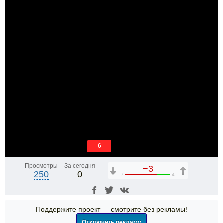
6
Просмотры
За сегодня
−3
250
0
7
4
Поддержите проект — смотрите без рекламы!
Отключить рекламу