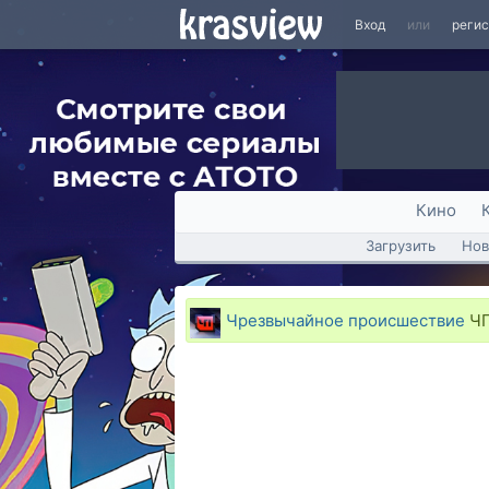
Вход
или
реги
Кино
Загрузить
Нов
Чрезвычайное происшествие
ЧП