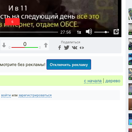
5
1x
27:56
Поделиться
0
0
0
Отключить рекламу
мотрите без рекламы!
с начала
|
дерево
о
войти
или
зарегистрироваться