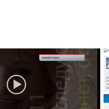
До
Ка
Те
р