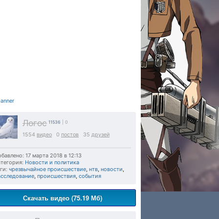
Логос
11536
| 0
1554
видео
0
постов
35
друзей
бавлено: 17 марта 2018 в 12:13
тегория:
Новости и политика
ги:
чрезвычайное происшествие
,
нтв
,
новости
,
асследование
,
происшествия
,
события
Скачать видео (75.19 Мб)