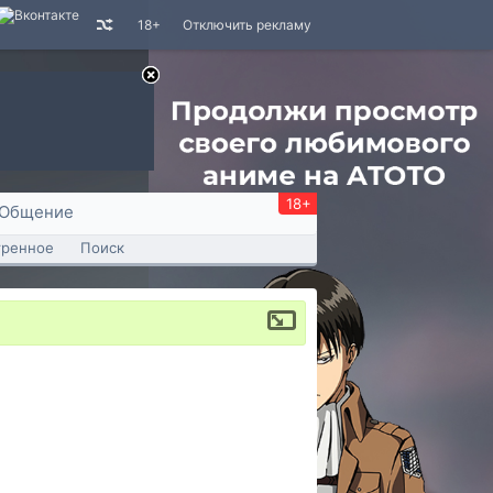
18+
Отключить рекламу
18+
Общение
тренное
Поиск