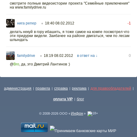
смотрите полные видеоистории проекта "Семейные приключения"
на www.familydrive.ru
нига репер
18:40 08.02.2012
-1
○
делать некуй в гору ибашить, я тоже самое на компе посмотрел что
эти придурки видели. Заибачее на районе двигаться, чем по лесам
шлындать
familydrive
18:19 08.02.2012
в ответ на ↓
0
○
@
Bro
, да, это Дмитрий Лантинов :)
администрация
правила
справка
реклама
для правообладателей
|
|
|
|
|
оплата VIP
блог
|
Инфон
© 2008-2026 ООО «
»