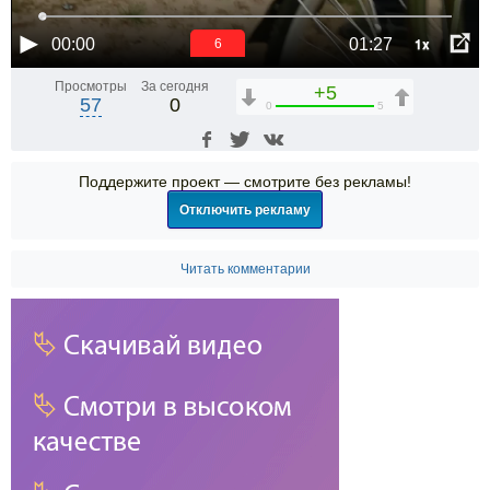
1x
00:00
01:27
5
Просмотры
За сегодня
+5
57
0
0
5
Поддержите проект — смотрите без рекламы!
Отключить рекламу
Читать комментарии