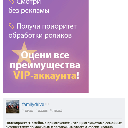
familydrive
5
| 0
1
видео
5
постов
0
друзей
Видеопроект "Семейные приключения" - это цикл сюжетов о семейных
путешествиях по красивым и загадочным уголкам России. Родина