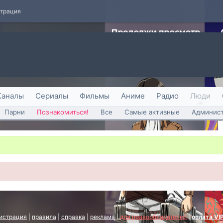
страция
Каналы
Сериалы
Фильмы
Аниме
Радио
Люди
Парни
Познакомиться!
Все
Самые активные
Админист
истрация
|
правила
|
справка
|
реклама
|
для правообладателей
|
оплата VI