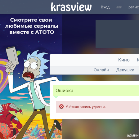
Вход
или
реги
Кино
Онлайн
Девушки
Ошибка
Учётная запись удалена.
админ