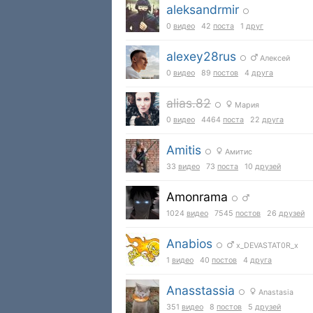
aleksandrmir
○
0
видео
42
поста
1
друг
alexey28rus
○
Алексей
0
видео
89
постов
4
друга
alias.82
○
Мария
0
видео
4464
поста
22
друга
Amitis
○
Амитис
33
видео
73
поста
10
друзей
Amonrama
○
1024
видео
7545
постов
26
друзей
Anabios
○
x_DEVASTAT0R_x
1
видео
40
постов
4
друга
Anasstassia
○
Anastasia
351
видео
8
постов
5
друзей