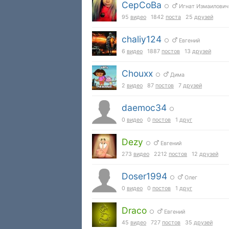
CepCoBa
○
Игнат Измаилович
95
видео
1842
поста
25
друзей
chaliy124
○
Евгений
6
видео
1887
постов
13
друзей
Chouxx
○
Дима
2
видео
87
постов
7
друзей
daemoc34
○
0
видео
0
постов
1
друг
Dezy
○
Евгений
273
видео
2212
постов
12
друзей
Doser1994
○
Олег
0
видео
0
постов
1
друг
Draco
○
Eвгений
45
видео
727
постов
35
друзей