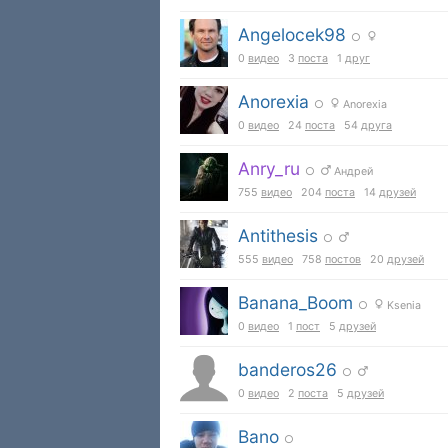
Angelocek98
○
0
видео
3
поста
1
друг
Anorexia
○
Anorexia
0
видео
24
поста
54
друга
Anry_ru
○
Андрей
755
видео
204
поста
14
друзей
Antithesis
○
555
видео
758
постов
20
друзей
Banana_Boom
○
Ksenia
0
видео
1
пост
5
друзей
banderos26
○
0
видео
2
поста
5
друзей
Bano
○