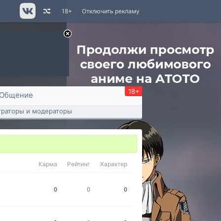
18+
Отключить рекламу
18+
Общение
раторы и модераторы
Карма
Рейтинг
Характер
0
0
0