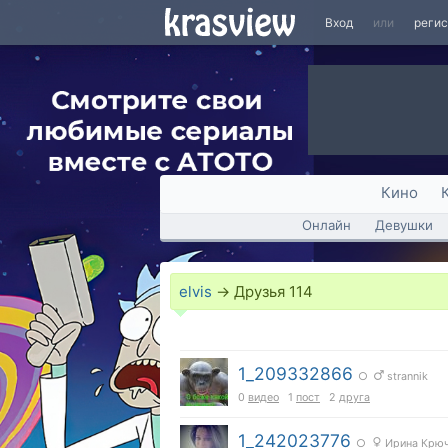
Вход
или
реги
Кино
Онлайн
Девушки
elvis
→
Друзья
114
1_209332866
○
strannik
0
видео
1
пост
2
друга
1_242023776
○
Ирина Крюч