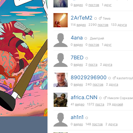
0
видео
0
постов
1
друг
2ArTeM2
○
Тема
114
видео
2290
постов
133
друга
4ana
○ Дмитрий
0
видео
0
постов
1
друг
7BED
○
0
видео
2
поста
2
друга
89029296900
○
kastertroy
0
видео
240
постов
2
друга
africa.CNN
○
Николя Соркази
41
видео
1372
поста
29
друзей
ah1n1
○
0
видео
148
постов
2
друга