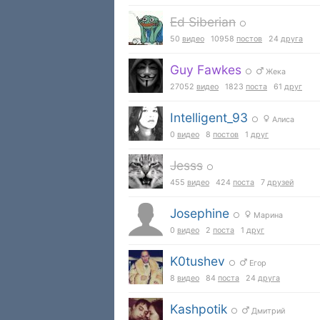
Ed Siberian
○
50
видео
10958
постов
24
друга
Guy Fawkes
○
Жека
27052
видео
1823
поста
61
друг
Intelligent_93
○
Алиса
0
видео
8
постов
1
друг
Jesss
○
455
видео
424
поста
7
друзей
Josephine
○
Марина
0
видео
2
поста
1
друг
K0tushev
○
Егор
8
видео
84
поста
24
друга
Kashpotik
○
Дмитрий