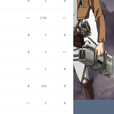
0
0
0
+1
2798
+1
0
0
0
0
0
+1
+1
0
0
0
408
0
+1
0
0