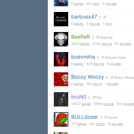
0
видео
461
пост
5
друзей
barboss47
○
0
видео
0
постов
1
друг
BeeReR
○
Мартин
3832
видео
5146
постов
55
друзей
boevmiha
○
Михаил Боев
8
видео
449
постов
8
друзей
Boozy Woozy
○
Boozy Wooz
0
видео
163
поста
7
друзей
bruN0
○
Djo
13027
видео
5960
постов
100
друзей
BULLdozer
○
Антон
177
видео
132
поста
10
друзей