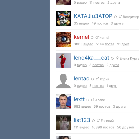
0
видео
11
постов
2
друга
KATAJIu3ATOP
○
Владими
35
видео
49
постов
3
друга
kernel
○
kernel
3803
видео
5144
поста
91
друг
leno4ka___cat
○
Елена Кург
0
видео
8
постов
2
друга
lentao
○
Юрий
0
видео
5
постов
1
друг
lextt
○
Алекс
682
видео
59
постов
3
друга
list123
○
Евгений
111
видео
10390
постов
56
друзей