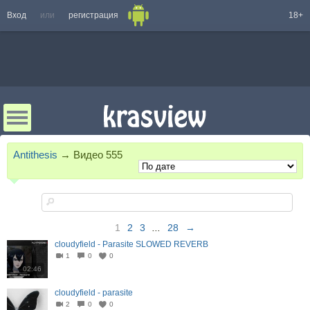
Вход
или
регистрация
18+
Antithesis
→
Видео
555
1
2
3
...
28
→
cloudyfield - Parasite SLOWED REVERB
1
0
0
02:46
cloudyfield - parasite
2
0
0