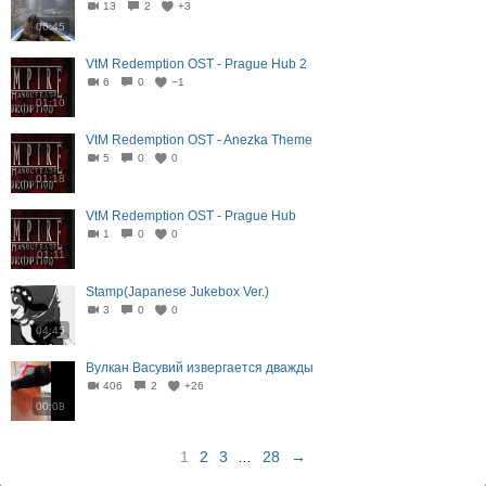
13
2
+3
06:45
VtM Redemption OST - Prague Hub 2
6
0
−1
01:10
VtM Redemption OST - Anezka Theme
5
0
0
01:18
VtM Redemption OST - Prague Hub
1
0
0
01:11
Stamp(Japanese Jukebox Ver.)
3
0
0
04:45
Вулкан Васувий извергается дважды
406
2
+26
00:08
1
2
3
...
28
→