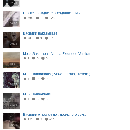
02:41
На свет рождается создание тьмы
398
1
+28
00:09
Василий наказывает
207
9
+7
00:15
Motoi Sakuraba - Majula Extended Version
2
0
0
18:20
Mili - Harmonious ( Slowed, Rain, Reverb )
1
0
0
44:21
Mili - Harmonious
1
0
0
03:08
Василий отъелся до идеального звука
222
3
+16
00:31