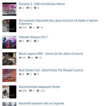
Persona 3 - 20th Anniversary Remix
1
0
0
21:10
Котоциклист Василий весь день котался на байке и прилег
отдохнуть
218
3
+8
00:05
Ultimate Weapon No:7
2
0
0
03:31
Black Lagoon AMV - Sonne {In the styles of doom}
25
0
+3
04:19
Blue Oyster Cult - (Don't Fear) The Reaper (Lyrics)
6
0
0
05:05
Васильянская вариация белки
358
2
+13
00:16
Василий прокатит вас на лодочке