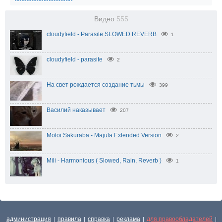
Видео
555
cloudyfield - Parasite SLOWED REVERB
1
cloudyfield - parasite
2
На свет рождается создание тьмы
399
Василий наказывает
207
Motoi Sakuraba - Majula Extended Version
2
Mili - Harmonious ( Slowed, Rain, Reverb )
1
администрация
правила
справка
реклама
для правообладателей
|
|
|
|
|