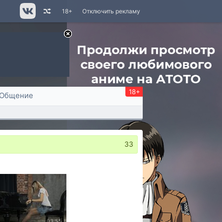
18+
Отключить рекламу
18+
Общение
33
03:55