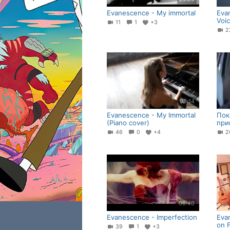
Evanescence - My immortal
Eva
Voic
11
1
+3
03:14
Evanescence - My Immortal
Пок
(Piano cover)
при
46
0
+4
2
06:40
Evanescence - Imperfection
Eva
on F
39
1
+3