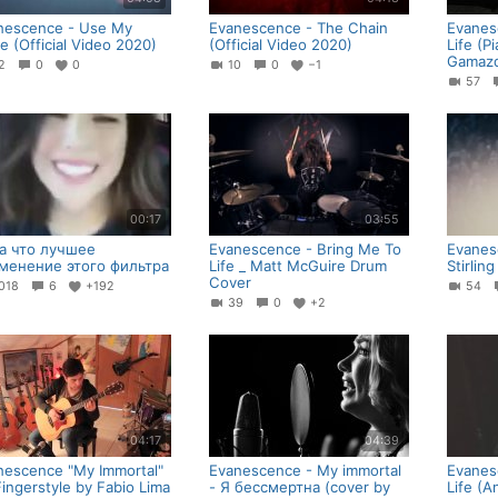
nescence - Use My
Evanescence - The Chain
Evanes
e (Official Video 2020)
(Official Video 2020)
Life (P
Gamaz
22
0
0
10
0
−1
57
00:17
03:55
а что лучшее
Evanescence - Bring Me To
Evanes
менение этого фильтра
Life _ Matt McGuire Drum
Stirling
Cover
018
6
+192
54
39
0
+2
04:17
04:39
nescence "My Immortal"
Evanescence - My immortal
Evanes
ingerstyle by Fabio Lima
- Я бессмертна (cover by
Life (A