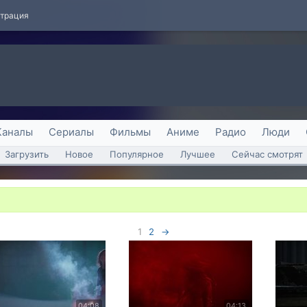
страция
Каналы
Сериалы
Фильмы
Аниме
Радио
Люди
Загрузить
Новое
Популярное
Лучшее
Сейчас смотрят
1
2
→
04:08
04:13