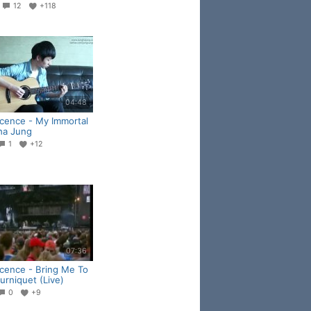
9
12
+118
04:48
cence - My Immortal
ha Jung
1
+12
07:36
cence - Bring Me To
urniquet (Live)
0
+9