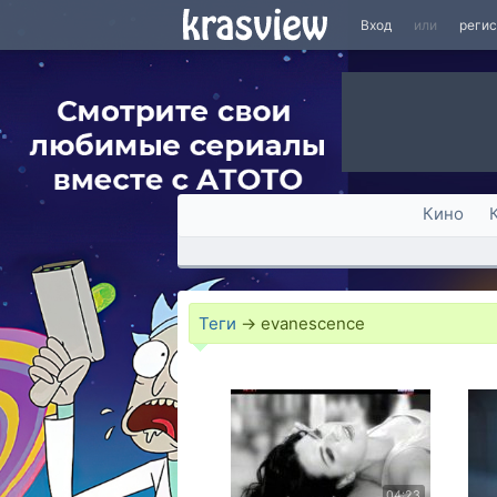
Вход
или
реги
Кино
Теги
→
evanescence
04:23