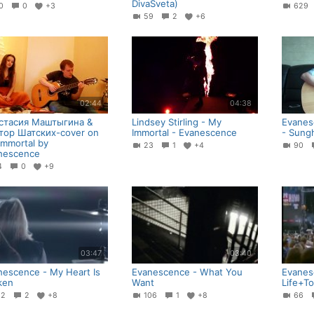
DivaSveta)
20
0
+3
62
59
2
+6
02:44
04:38
стасия Маштыгина &
Lindsey Stirling - My
Evanes
тор Шатских-cover on
Immortal - Evanescence
- Sung
immortal by
23
1
+4
90
nescence
74
0
+9
03:47
03:40
nescence - My Heart Is
Evanescence - What You
Evanes
ken
Want
Life+To
12
2
+8
106
1
+8
66