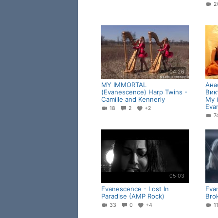
04:26
MY IMMORTAL
Ана
(Evanescence) Harp Twins -
Вик
Camille and Kennerly
My 
Eva
18
2
+2
05:03
Evanescence - Lost In
Eva
Paradise (AMP Rock)
Bro
33
0
+4
1