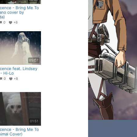
cence - Bring Me To
iano cover by
da)
0
+6
05:07
cence feat. Lindsey
 - Hi-Lo
0
+8
01:51
cence - Bring Me To
nimal Cover)