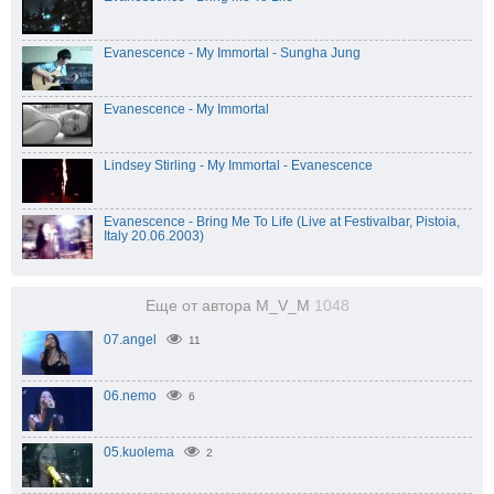
Evanescence - My Immortal - Sungha Jung
Evanescence - My Immortal
Lindsey Stirling - My Immortal - Evanescence
Evanescence - Bring Me To Life (Live at Festivalbar, Pistoia,
Italy 20.06.2003)
Еще от автора M_V_M
1048
07.angel
11
06.nemo
6
05.kuolema
2