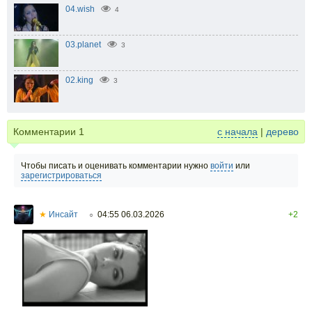
04.wish
4
03.planet
3
02.king
3
Комментарии
1
с начала
|
дерево
Чтобы писать и оценивать комментарии нужно
войти
или
зарегистрироваться
★
Инсайт
04:55 06.03.2026
+2
○