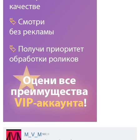
M_V_M
502
| 0