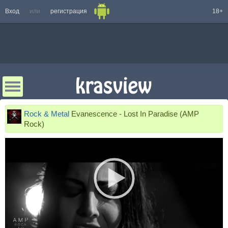
Вход
или
регистрация
18+
Rock & Metal
Evanescence - Lost In Paradise (AMP
Rock)