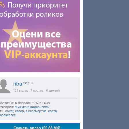
riba
1352
| 0
121
видео
7
постов
0
друзей
бавлено: 5 февраля 2017 в 11:38
тегория:
Музыка и видеоклипы
ги:
cover
,
кавер
,
я бессмертна
,
света
,
anescence
Скачать видео (22.63 Мб)