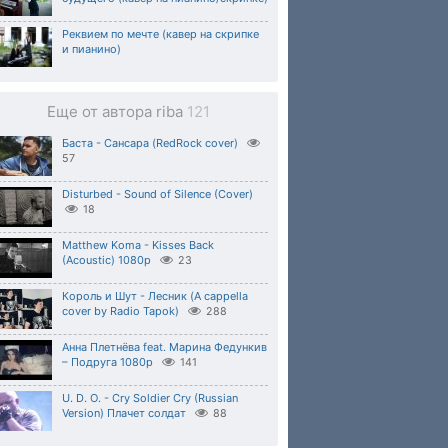
Реквием по мечте (кавер на скрипке
и пианино)
Еще от автора riba
121
Баста - Сансара (RedRock cover)
57
Disturbed - Sound of Silence (Cover)
18
Matthew Koma - Kisses Back
(Acoustic) 1080p
23
Король и Шут - Лесник (A cappella
cover by Radio Tapok)
288
Анна Плетнёва feat. Марина Федункив
– Подруга 1080p
141
U. D. O. - Cry Soldier Cry (Russian
Version) Плачет солдат
88