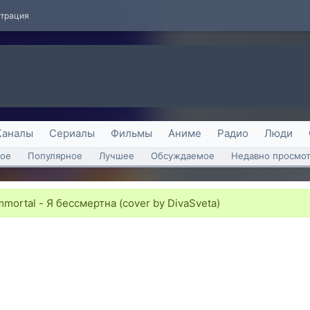
страция
Каналы
Сериалы
Фильмы
Аниме
Радио
Люди
ое
Популярное
Лучшее
Обсуждаемое
Недавно просмо
mortal - Я бессмертна (cover by DivaSveta)