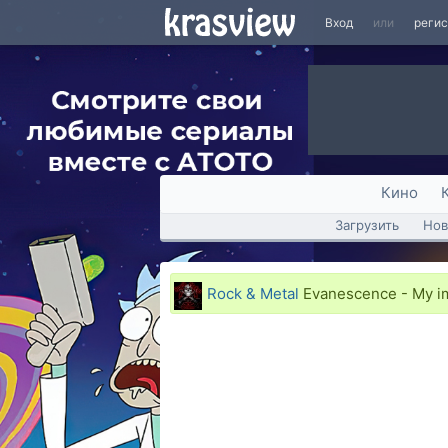
Вход
или
реги
Кино
Загрузить
Нов
Rock & Metal
Evanescence - My im