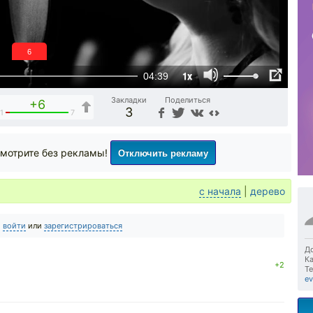
6
1x
04:39
Закладки
Поделиться
+6
3
1
7
Отключить рекламу
мотрите без рекламы!
с начала
|
дерево
о
войти
или
зарегистрироваться
До
Ка
+2
Те
ev