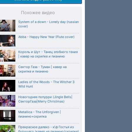
Похожее видео
System of a down - Lonely day (russian
cover)
Abba - Happy New Year (Flute cover)
Король и Шут - Танец злобного гения
| кавер на скрипке и пианино
Сектор Газа - Туман | кавер на
скрипке и пианино
Ladies of the Woods - The Witcher 3
Wild Hunt
Новогоднее попурри (Jingle Bells|
СекторГаза|Merry Christmas)
Metallica - The Unforgiven |
пианино+скрипка
Прекрасное далеко - к\ф Гостья из
будущего (кавер на пианино/скрипке)