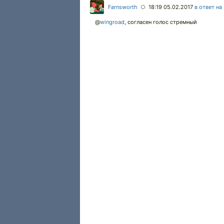
Farnsworth
18:19 05.02.2017
в ответ на
○
@
wingroad
,
согласен голос стремный