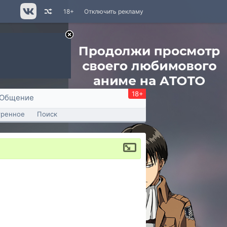
18+
Отключить рекламу
18+
Общение
тренное
Поиск