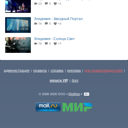
13
0
+1
04:31
Эпидемия - Звездный Портал
74
0
+3
05:39
Эпидемия - Солнца Свет
79
0
+7
08:07
администрация
правила
справка
реклама
для правообладателей
|
|
|
|
|
оплата VIP
блог
|
Инфон
© 2008-2026 ООО «
»