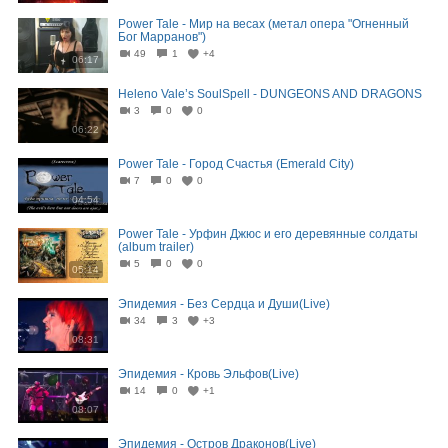
Power Tale - Мир на весах (метал опера "Огненный
Бог Марранов")
49
1
+4
06:17
Heleno Vale’s SoulSpell - DUNGEONS AND DRAGONS
3
0
0
06:22
Power Tale - Город Счастья (Emerald City)
7
0
0
04:54
Power Tale - Урфин Джюс и его деревянные солдаты
(album trailer)
5
0
0
05:14
Эпидемия - Без Сердца и Души(Live)
34
3
+3
08:31
Эпидемия - Кровь Эльфов(Live)
14
0
+1
08:07
Эпидемия - Остров Драконов(Live)