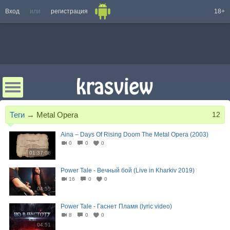
Вход
или
регистрация
18+
Теги
→
Metal Opera
12
Aina – Days Of Rising Doom The Metal Opera (2003)
0
0
0
01:37:08
Power Tale - Вечный бой (Live in Kharkiv 2019)
16
0
0
04:55
Power Tale - Гаснет Пламя (lyric video)
8
0
0
04:51