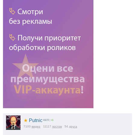
★
Putnic
41172
|
+1
7100
видео
11117
постов
54
друга