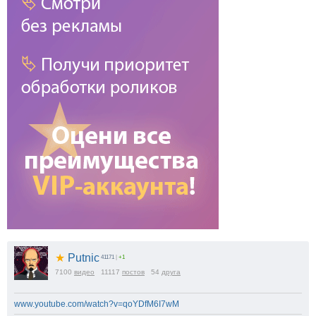
★
Putnic
41171
|
+1
7100
видео
11117
постов
54
друга
www.youtube.com/watch?v=qoYDfM6I7wM