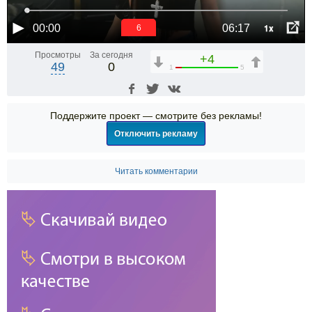
1x
00:00
06:17
6
Просмотры
За сегодня
+4
49
0
1
5
Поддержите проект — смотрите без рекламы!
Отключить рекламу
Читать комментарии