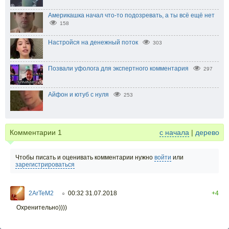
Америкашка начал что-то подозревать, а ты всё ещё нет
158
Настройся на денежный поток
303
Позвали уфолога для экспертного комментария
297
Айфон и ютуб с нуля
253
Комментарии
1
с начала
|
дерево
Чтобы писать и оценивать комментарии нужно
войти
или
зарегистрироваться
2ArTeM2
00:32 31.07.2018
+4
○
Охренительно))))