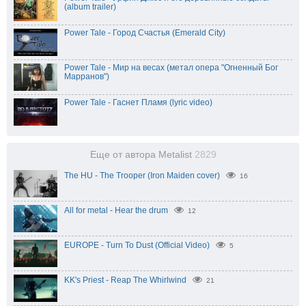
(album trailer)
Power Tale - Город Счастья (Emerald City)
Power Tale - Мир на весах (метал опера "Огненный Бог
Марранов")
Power Tale - Гаснет Пламя (lyric video)
Еще от автора Metalist
2829
The HU - The Trooper (Iron Maiden cover)
16
All for metal - Hear the drum
12
EUROPE - Turn To Dust (Official Video)
5
KK's Priest - Reap The Whirlwind
21