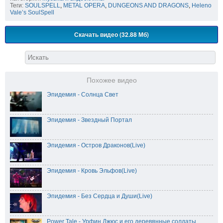
Теги:
SOULSPELL
,
METAL OPERA
,
DUNGEONS AND DRAGONS
,
Heleno
Vale’s SoulSpell
Скачать видео (32.88 Мб)
Похожее видео
Эпидемия - Солнца Свет
Эпидемия - Звездный Портал
Эпидемия - Остров Драконов(Live)
Эпидемия - Кровь Эльфов(Live)
Эпидемия - Без Сердца и Души(Live)
Power Tale - Урфин Джюс и его деревянные солдаты