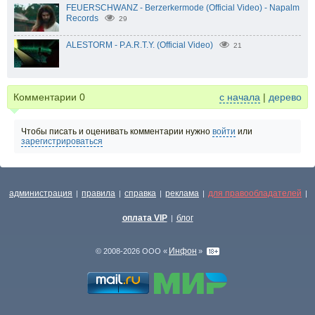
FEUERSCHWANZ - Berzerkermode (Official Video) - Napalm
Records
29
ALESTORM - P.A.R.T.Y. (Official Video)
21
Комментарии
0
с начала
|
дерево
Чтобы писать и оценивать комментарии нужно
войти
или
зарегистрироваться
администрация
правила
справка
реклама
для правообладателей
|
|
|
|
|
оплата VIP
блог
|
Инфон
© 2008-2026 ООО «
»