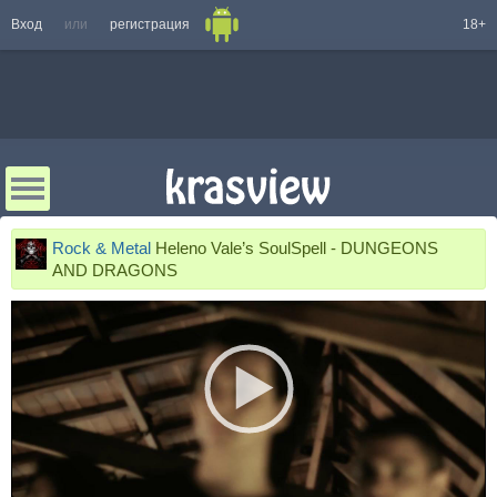
Вход
или
регистрация
18+
Rock & Metal
Heleno Vale’s SoulSpell - DUNGEONS
AND DRAGONS