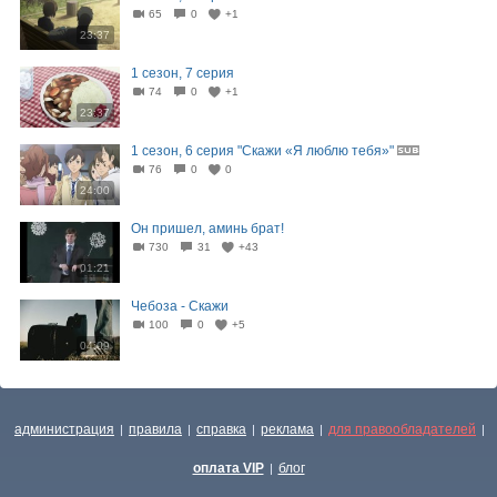
65
0
+1
23:37
1 сезон, 7 серия
74
0
+1
23:37
1 сезон, 6 серия "Скажи «Я люблю тебя»"
76
0
0
24:00
Он пришел, аминь брат!
730
31
+43
01:21
Чебоза - Скажи
100
0
+5
04:09
администрация
правила
справка
реклама
для правообладателей
|
|
|
|
|
оплата VIP
блог
|