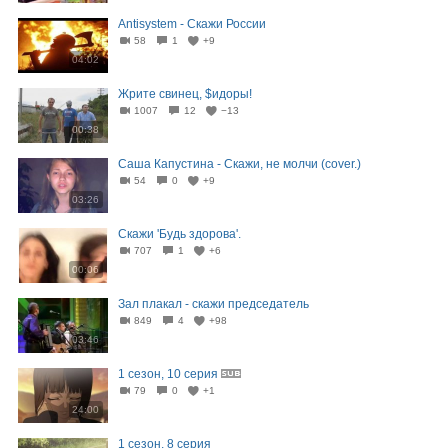
Antisystem - Скажи России
58
1
+9
04:02
Жрите свинец, $идоры!
1007
12
−13
00:38
Саша Капустина - Скажи, не молчи (cover.)
54
0
+9
03:26
Скажи 'Будь здорова'.
707
1
+6
00:06
Зал плакал - скажи председатель
849
4
+98
03:46
1 сезон, 10 серия
79
0
+1
24:00
1 сезон, 8 серия