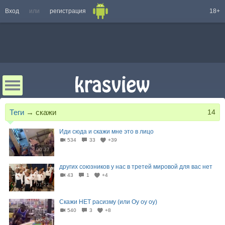
Вход
или
регистрация
18+
Теги
→
скажи
14
Иди сюда и скажи мне это в лицо
534
33
+39
00:37
других союзников у нас в третей мировой для вас нет
43
1
+4
01:22
Скажи НЕТ расизму (или Оу оу оу)
540
3
+8
00:28