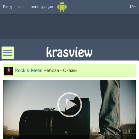
Вход
или
регистрация
18+
Rock & Metal
Чебоза - Скажи