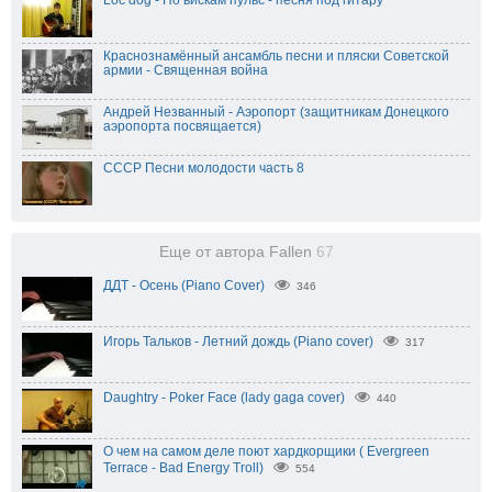
Краснознамённый ансамбль песни и пляски Советской
армии - Священная война
Андрей Незванный - Аэропорт (защитникам Донецкого
аэропорта посвящается)
СССР Песни молодости часть 8
Еще от автора Fallen
67
ДДТ - Осень (Piano Cover)
346
Игорь Тальков - Летний дождь (Piano cover)
317
Daughtry - Poker Face (lady gaga cover)
440
О чем на самом деле поют хардкорщики ( Evergreen
Terrace - Bad Energy Troll)
554