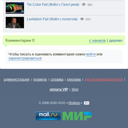
Tie Color Fail (Фэйл с Галстуком)
381
Levitation Fail (Фэйл с полетом)
617
Комментарии
0
с начала
|
дерево
Чтобы писать и оценивать комментарии нужно
войти
или
зарегистрироваться
администрация
правила
справка
реклама
для правообладателей
|
|
|
|
|
оплата VIP
блог
|
Инфон
© 2008-2026 ООО «
»