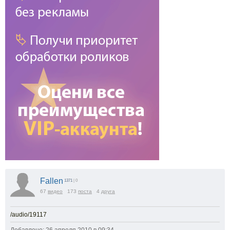
Fallen
1371
| 0
67
видео
173
поста
4
друга
/audio/19117
Добавлено: 26 апреля 2010 в 09:34