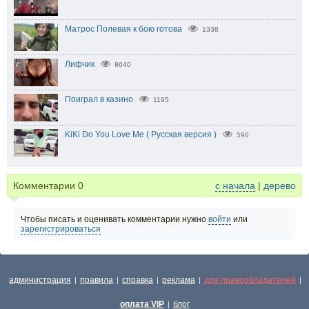
Матрос Полевая к бою готова
1338
Лифчик
8640
Поиграл в казино
1195
KiKi Do You Love Me ( Русская версия )
596
Комментарии
0
с начала
|
дерево
Чтобы писать и оценивать комментарии нужно
войти
или
зарегистрироваться
администрация
правила
справка
реклама
для правообладателей
|
|
|
|
|
оплата VIP
блог
|