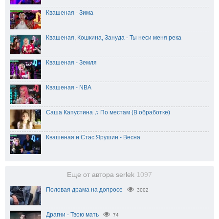
Квашеная - Зима
Квашеная, Кошкина, Зануда - Ты неси меня река
Квашеная - Земля
Квашеная - NBA
Саша Капустина ♫ По местам (В обработке)
Квашеная и Стас Ярушин - Весна
Еще от автора serlek
1097
Половая драма на допросе
3002
Драгни - Твою мать
74