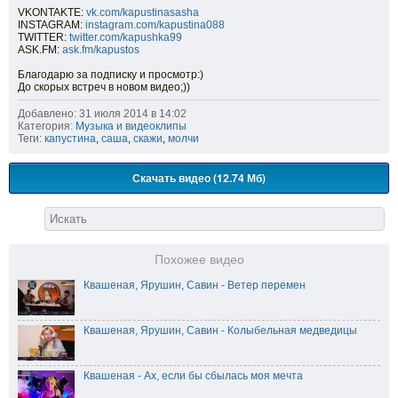
VKONTAKTE:
vk.com/kapustinasasha
INSTAGRAM:
instagram.com/kapustina088
TWITTER:
twitter.com/kapushka99
ASK.FM:
ask.fm/kapustos
Благодарю за подписку и просмотр:)
До скорых встреч в новом видео;))
Добавлено: 31 июля 2014 в 14:02
Категория:
Музыка и видеоклипы
Теги:
капустина
,
саша
,
скажи
,
молчи
Скачать видео (12.74 Мб)
Похожее видео
Квашеная, Ярушин, Савин - Ветер перемен
Квашеная, Ярушин, Савин - Колыбельная медведицы
Квашеная - Ах, если бы сбылась моя мечта