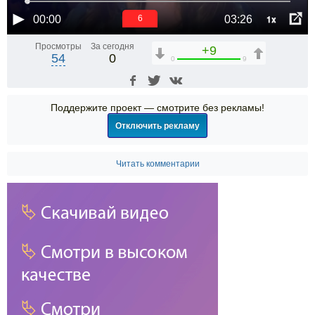
1x
00:00
03:26
6
Просмотры
За сегодня
+9
54
0
0
9
Поддержите проект — смотрите без рекламы!
Отключить рекламу
Читать комментарии