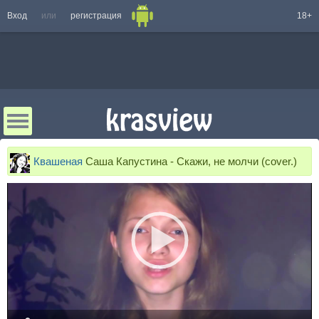
Вход
или
регистрация
18+
Квашеная
Саша Капустина - Скажи, не молчи (cover.)