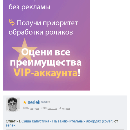
★
serlek
48358
| 0
1097
видео
690
постов
4
друга
Ответ на
Саша Капустина - На заключительных аккордах (cover.)
от
serlek