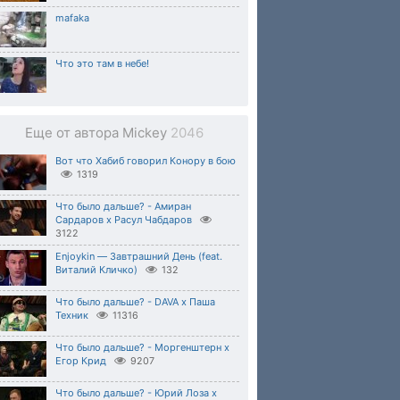
mafaka
Что это там в небе!
Еще от автора Mickey
2046
Вот что Хабиб говорил Конору в бою
1319
Что было дальше? - Амиран
Сардаров х Расул Чабдаров
3122
Enjoykin — Завтрашний День (feat.
Виталий Кличко)
132
Что было дальше? - DAVA х Паша
Техник
11316
Что было дальше? - Моргенштерн x
Егор Крид
9207
Что было дальше? - Юрий Лоза х