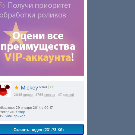
★
Mickey
55841
|
+18
2046
видео
4765
постов
47
друзей
бавлено: 29 января 2014 в 00:17
тегория:
Юмор
ги:
vine
,
прикол
Скачать видео (231.73 Кб)