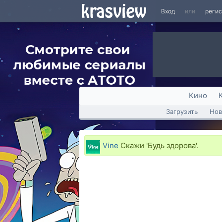
Вход
или
реги
Кино
Загрузить
Нов
Vine
Скажи 'Будь здорова'.