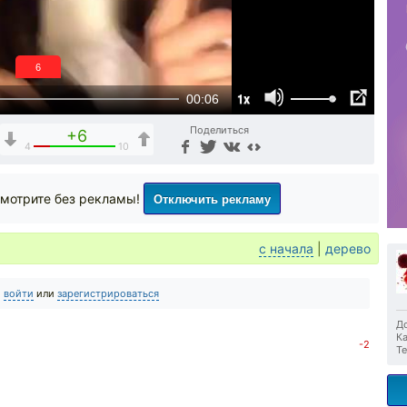
5
1x
00:06
Поделиться
+6
4
10
Отключить рекламу
мотрите без рекламы!
с начала
|
дерево
о
войти
или
зарегистрироваться
До
Ка
-2
Те