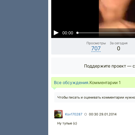
00:00
Просмотры
За сегодня
707
0
Поддержите проект — с
Все обсуждения.
Комментарии
1
Чтобы писать и оценивать комментарии нужн
Ksv170287
00:30 29.01.2014
○
Ну тупые (с)