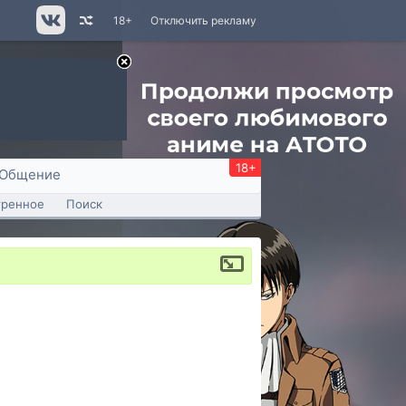
18+
Отключить рекламу
18+
Общение
тренное
Поиск