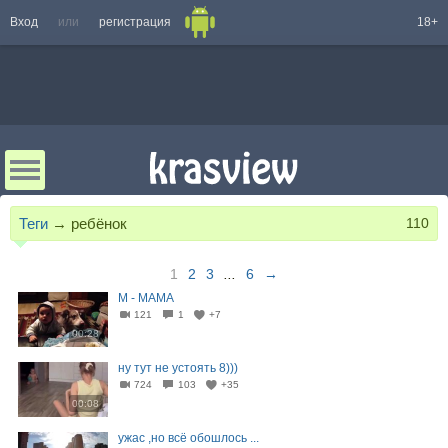
Вход
или
регистрация
18+
Теги
→
ребёнок
110
1
2
3
...
6
→
М - МАМА
121
1
+7
00:28
ну тут не устоять 8)))
724
103
+35
00:08
ужас ,но всё обошлось ...