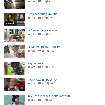
234
6
+8
00:17
Безжалостная убийца
102
1
−2
03:30
собаку проще научить ...
127
1
+13
00:26
создаём детскую травму
610
15
+23
00:48
ему не жить ....
435
6
+12
00:05
прунк АДский ребёнок
204
17
+3
03:04
Так и становятся космонавтами
394
2
+4
00:11