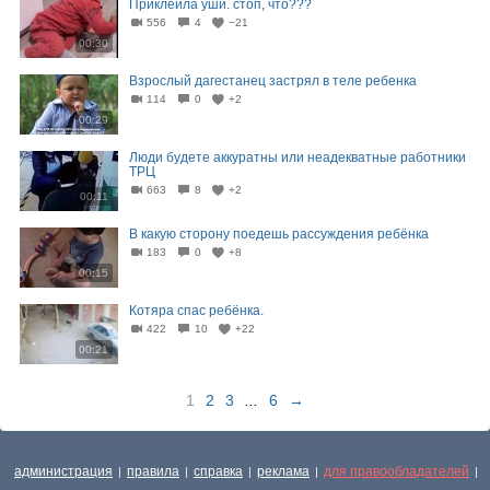
Приклеила уши. стоп, что???
556
4
−21
00:30
Взрослый дагестанец застрял в теле ребенка
114
0
+2
00:29
Люди будете аккуратны или неадекватные работники
ТРЦ
663
8
+2
00:11
В какую сторону поедешь рассуждения ребёнка
183
0
+8
00:15
Котяра спас ребёнка.
422
10
+22
00:21
1
2
3
...
6
→
администрация
правила
справка
реклама
для правообладателей
|
|
|
|
|