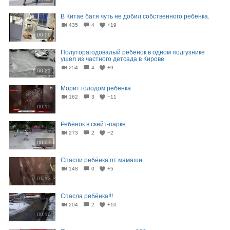
В Китае батя чуть не добил собственного ребёнка.
435
4
+19
00:09
Полуторагодовалый ребёнок в одном подгузнике
ушел из частного детсада в Кирове
254
4
+9
00:21
Морит голодом ребёнка
162
3
−11
00:15
Ребёнок в скейт-парке
273
2
−2
00:07
Спасли ребёнка от мамаши
148
0
+5
01:13
Спасла ребёнка!!!
204
2
+10
00:10